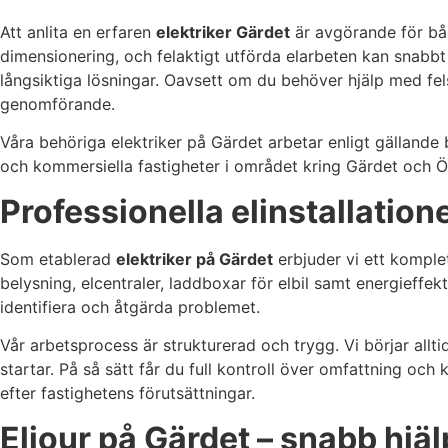
Att anlita en erfaren
elektriker Gärdet
är avgörande för båd
dimensionering, och felaktigt utförda elarbeten kan snabbt
långsiktiga lösningar. Oavsett om du behöver hjälp med fel
genomförande.
Våra behöriga elektriker på Gärdet arbetar enligt gällande 
och kommersiella fastigheter i området kring Gärdet och Ös
Professionella elinstallation
Som etablerad
elektriker på Gärdet
erbjuder vi ett komplet
belysning, elcentraler, laddboxar för elbil samt energieffek
identifiera och åtgärda problemet.
Vår arbetsprocess är strukturerad och trygg. Vi börjar all
startar. På så sätt får du full kontroll över omfattning och
efter fastighetens förutsättningar.
Eljour på Gärdet – snabb hjä