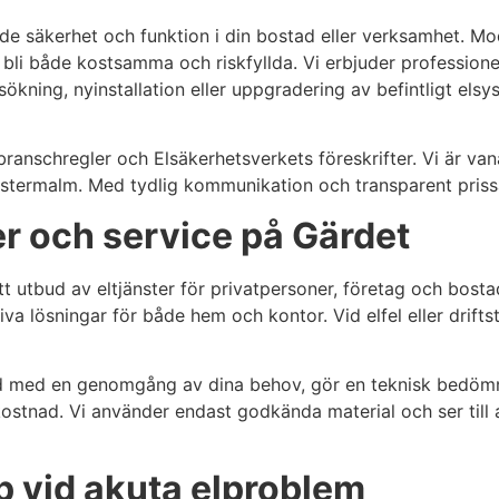
e säkerhet och funktion i din bostad eller verksamhet. Mo
 bli både kostsamma och riskfyllda. Vi erbjuder professione
sökning, nyinstallation eller uppgradering av befintligt el
branschregler och Elsäkerhetsverkets föreskrifter. Vi är van
termalm. Med tydlig kommunikation och transparent prissätt
er och service på Gärdet
t utbud av eltjänster för privatpersoner, företag och bostads
tiva lösningar för både hem och kontor. Vid elfel eller drift
tid med en genomgång av dina behov, gör en teknisk bedömni
 kostnad. Vi använder endast godkända material och ser till 
lp vid akuta elproblem