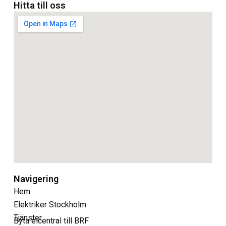
Hitta till oss
Navigering
Hem
Elektriker Stockholm
Tjänster
Byta elcentral till BRF