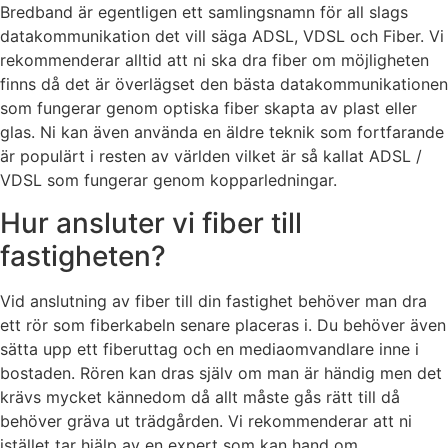
Bredband är egentligen ett samlingsnamn för all slags
datakommunikation det vill säga ADSL, VDSL och Fiber. Vi
rekommenderar alltid att ni ska dra fiber om möjligheten
finns då det är överlägset den bästa datakommunikationen
som fungerar genom optiska fiber skapta av plast eller
glas. Ni kan även använda en äldre teknik som fortfarande
är populärt i resten av världen vilket är så kallat ADSL /
VDSL som fungerar genom kopparledningar.
Hur ansluter vi fiber till
fastigheten?
Vid anslutning av fiber till din fastighet behöver man dra
ett rör som fiberkabeln senare placeras i. Du behöver även
sätta upp ett fiberuttag och en mediaomvandlare inne i
bostaden. Rören kan dras själv om man är händig men det
krävs mycket kännedom då allt måste gås rätt till då
behöver gräva ut trädgården. Vi rekommenderar att ni
istället tar hjälp av en expert som kan hand om