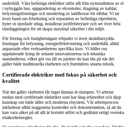
underhåll. Våra behöriga elektriker utför allt från nyinstallation av el
i nybyggda hus, uppgradering av elcentraler, dragning av kablar,
belysningslösningar och montering av laddboxar för elbilar. Vi tar
även hand om felsökning och reparation av befintliga elproblem,
byter ut ojordade uttag, installerar jordfelsbrytare och ser över hela
elanläggningen för att skapa maximal säkerhet i din miljö.
För företag och fastighetsägare erbjuder vi även skräddarsydda
lösningar för belysning, energieffektivisering och underhåll, alltid
anpassade efter verksamhetens specifika krav. Vi håller oss
uppdaterade kring de senaste innovationerna och tekniska
standarderna, vilket gör oss till en partner du kan lita på när det
gäller både traditionella elarbeten och framtidens smarta teknik.
Certifierade elektriker med fokus på säkerhet och
kvalitet
När det gäller elarbeten får inget lämnas åt slumpen. Vi arbetar
endast med certifierade elektriker som har lång erfarenhet och djup
kunskap om både äldre och moderna elsystem. Vår arbetsprocess
inkluderar alltid noggranna kontroller och dokumentation, så att du
kan vara säker på att allt är korrekt utfört och godkänt enligt svenska
elsäkerhetsregler.