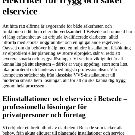
elektriker för trygg och säker
elservice
Att hitta rätt elfirma är avgörande för både säkerheten och
funktionen i ditt hem eller din verksamhet. I Betsede och omnejd har
vi lång erfarenhet av att erbjuda kvalificerade elarbeten, alltid
utförda med största noggrannhet och enligt gällande regelverk.
Oavsett om du behöver hjälp med en mindre installation, felsökning
av elproblem eller planering av större elprojekt, står vi redo att
leverera smarta och trygga lösningar. Vi vet hur viktigt det är att
kunna lita på sitt elsystem – därför är varje uppdrag, stort som litet,
lika prioriterat och hanteras med högsta professionalism. Vår
kompetens sträcker sig från klassiska VVS-installationer till
moderna smarta hem-lösningar, allt för att du ska känna dig trygg
genom hela processen.
Elinstallationer och elservice i Betsede –
professionella lösningar för
privatpersoner och företag
Vi erbjuder ett brett utbud av elarbeten i Betsede som täcker alla
behov, från akuta eljourer till planerade installationer och service