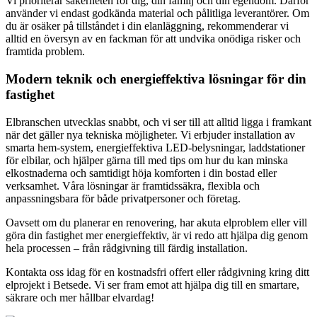
Vi prioriterar säkerheten för dig, din familj och din egendom. Därför
använder vi endast godkända material och pålitliga leverantörer. Om
du är osäker på tillståndet i din elanläggning, rekommenderar vi
alltid en översyn av en fackman för att undvika onödiga risker och
framtida problem.
Modern teknik och energieffektiva lösningar för din
fastighet
Elbranschen utvecklas snabbt, och vi ser till att alltid ligga i framkant
när det gäller nya tekniska möjligheter. Vi erbjuder installation av
smarta hem-system, energieffektiva LED-belysningar, laddstationer
för elbilar, och hjälper gärna till med tips om hur du kan minska
elkostnaderna och samtidigt höja komforten i din bostad eller
verksamhet. Våra lösningar är framtidssäkra, flexibla och
anpassningsbara för både privatpersoner och företag.
Oavsett om du planerar en renovering, har akuta elproblem eller vill
göra din fastighet mer energieffektiv, är vi redo att hjälpa dig genom
hela processen – från rådgivning till färdig installation.
Kontakta oss idag för en kostnadsfri offert eller rådgivning kring ditt
elprojekt i Betsede. Vi ser fram emot att hjälpa dig till en smartare,
säkrare och mer hållbar elvardag!