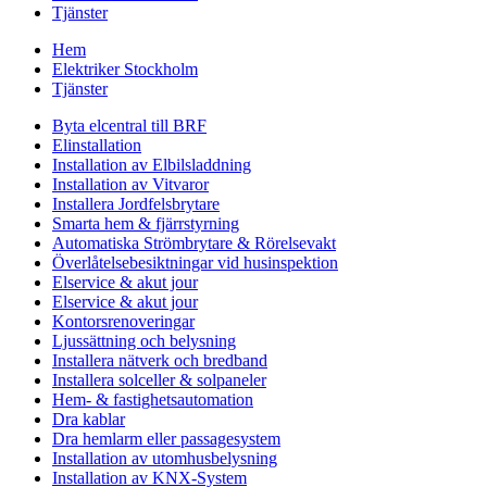
Tjänster
Hem
Elektriker Stockholm
Tjänster
Byta elcentral till BRF
Elinstallation
Installation av Elbilsladdning
Installation av Vitvaror
Installera Jordfelsbrytare
Smarta hem & fjärrstyrning
Automatiska Strömbrytare & Rörelsevakt
Överlåtelsebesiktningar vid husinspektion
Elservice & akut jour
Elservice & akut jour
Kontorsrenoveringar
Ljussättning och belysning
Installera nätverk och bredband
Installera solceller & solpaneler
Hem- & fastighetsautomation
Dra kablar
Dra hemlarm eller passagesystem
Installation av utomhusbelysning
Installation av KNX-System