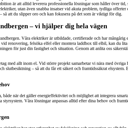
ambition är att alltid leverera professionella lösningar som håller över ti
e elektriker, utan även snabba insatser vid akuta problem, tydliga offerte
– så att du slipper oro och kan fokusera på det som är viktigt för dig.
andbergen – vi hjälper dig hela vägen
 i Brandbergen. Våra elektriker är utbildade, certifierade och har mångå
vid renovering, felsöka elfel eller montera laddbox till elbil, kan du lita
sningen för just din fastighet och situation. Genom att anlita oss säkerstä
etag med allt inom el. Vid större projekt samarbetar vi nära med övriga h
ch slutbesiktning – så att du får ett säkert och framtidssäkrat elsystem.
behov
de när det gäller energieffektivitet och möjlighet att integrera smart
ta styrsystem. Våra lösningar anpassas alltid efter dina behov och fra
rgen