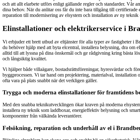
och att allt elarbete utförs enligt gällande regler och standarder. Vår 
dina behov. När du anlitar oss får du inte bara tillgång till certifierad
reparation till modernisering av elsystem och installation av ny teknik 
Elinstallationer och elektrikerservice i Br
Vi erbjuder ett brett utbud av eltjänster för alla typer av fastigheter
du behöver hjälp med att byta elcentral, installera belysning, dra om el 
alltid till att lyssna på dina önskemål och ge rådgivning kring bästa lö
och långsiktig kvalitet.
Vi hjälper både villaägare, bostadsrättsföreningar, hyresvärdar och för
byggprocessen. Vi tar hand om projektering, materialval, installation o
ofta vara på plats snabbt när det verkligen gäller.
Trygga och moderna elinstallationer för framtidens 
Med den snabba teknikutvecklingen ökar kraven på moderna elsystem, bå
installera ny teknik som laddboxar, energieffektiv belysning och smar
komponenter från välkända leverantörer.
Felsökning, reparation och underhåll av el i Brandbe