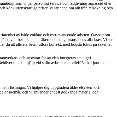
d, samtidigt som vi ger personlig service och rådgivning anpassad efter
r och konkurrenskraftiga priser. Vi tar hand om allt från felsökning och
rig erfarenhet av både enklare och mer avancerade arbeten. Oavsett om
 på att vi arbetar snabbt, säkert och enligt branschens alla krav. Vi ser
ller du att alla elarbeten utförs korrekt, med högsta fokus på säkerhet
antverkare och ansvarar för att elen integreras smidigt i
 Behöver du akut hjälp vid strömavbrott eller elfel? Vi har jour och kan
a hem-lösningar. Vi hjälper dig uppgradera äldre elsystem och
mtida önskemål, och vi använder endast godkända material och