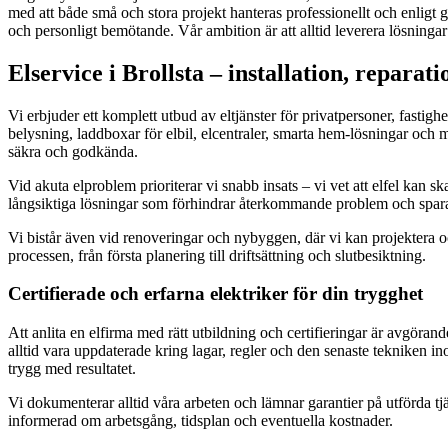
med att både små och stora projekt hanteras professionellt och enligt gä
och personligt bemötande. Vår ambition är att alltid leverera lösningar 
Elservice i Brollsta – installation, repara
Vi erbjuder ett komplett utbud av eltjänster för privatpersoner, fastighe
belysning, laddboxar för elbil, elcentraler, smarta hem-lösningar och myc
säkra och godkända.
Vid akuta elproblem prioriterar vi snabb insats – vi vet att elfel kan s
långsiktiga lösningar som förhindrar återkommande problem och spara
Vi bistår även vid renoveringar och nybyggen, där vi kan projektera och
processen, från första planering till driftsättning och slutbesiktning.
Certifierade och erfarna elektriker för din trygghet
Att anlita en elfirma med rätt utbildning och certifieringar är avgörand
alltid vara uppdaterade kring lagar, regler och den senaste tekniken in
trygg med resultatet.
Vi dokumenterar alltid våra arbeten och lämnar garantier på utförda tjä
informerad om arbetsgång, tidsplan och eventuella kostnader.