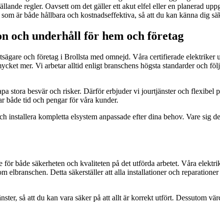
llande regler. Oavsett om det gäller ett akut elfel eller en planerad upp
som är både hållbara och kostnadseffektiva, så att du kan känna dig säker
tion och underhåll för hem och företag
tsägare och företag i Brollsta med omnejd. Våra certifierade elektriker ut
ket mer. Vi arbetar alltid enligt branschens högsta standarder och följer 
kapa stora besvär och risker. Därför erbjuder vi jourtjänster och flexibel
r både tid och pengar för våra kunder.
 installera kompletta elsystem anpassade efter dina behov. Vare sig det gä
e för både säkerheten och kvaliteten på det utförda arbetet. Våra elektrik
om elbranschen. Detta säkerställer att alla installationer och reparation
nster, så att du kan vara säker på att allt är korrekt utfört. Dessutom v