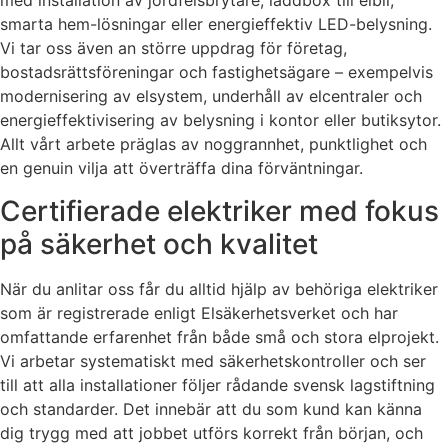
med installation av jordfelsbrytare, laddbox till elbil,
smarta hem-lösningar eller energieffektiv LED-belysning.
Vi tar oss även an större uppdrag för företag,
bostadsrättsföreningar och fastighetsägare – exempelvis
modernisering av elsystem, underhåll av elcentraler och
energieffektivisering av belysning i kontor eller butiksytor.
Allt vårt arbete präglas av noggrannhet, punktlighet och
en genuin vilja att överträffa dina förväntningar.
Certifierade elektriker med fokus
på säkerhet och kvalitet
När du anlitar oss får du alltid hjälp av behöriga elektriker
som är registrerade enligt Elsäkerhetsverket och har
omfattande erfarenhet från både små och stora elprojekt.
Vi arbetar systematiskt med säkerhetskontroller och ser
till att alla installationer följer rådande svensk lagstiftning
och standarder. Det innebär att du som kund kan känna
dig trygg med att jobbet utförs korrekt från början, och