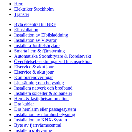
Hem
Elektriker Stockholm
Tjänster
Byta elcentral till BRF
Elinstallation
Installation av Elbilsladdning
Installation av Vitvaror
Installera Jordfelsbrytare
Smarta hem & fjärrstyrning
Automatiska Strömbrytare & Rörelsevakt
Överlåtelsebesiktningar vid husinspektion
Elservice & akut jour
Elservice & akut jour
Kontorsrenoveringar
Ljussättning och belysning
Installera nätverk och bredband
Installera solceller & solpaneler
Hem- & fastighetsautomation
Dra kablar
Dra hemlarm eller passagesystem
Installation av utomhusbelysning
Installation av KNX-System
Byte av fjärrvärmecentral
Installera golvvärme