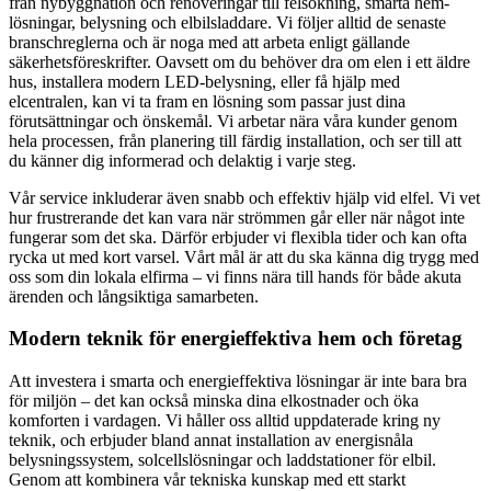
från nybyggnation och renoveringar till felsökning, smarta hem-
lösningar, belysning och elbilsladdare. Vi följer alltid de senaste
branschreglerna och är noga med att arbeta enligt gällande
säkerhetsföreskrifter. Oavsett om du behöver dra om elen i ett äldre
hus, installera modern LED-belysning, eller få hjälp med
elcentralen, kan vi ta fram en lösning som passar just dina
förutsättningar och önskemål. Vi arbetar nära våra kunder genom
hela processen, från planering till färdig installation, och ser till att
du känner dig informerad och delaktig i varje steg.
Vår service inkluderar även snabb och effektiv hjälp vid elfel. Vi vet
hur frustrerande det kan vara när strömmen går eller när något inte
fungerar som det ska. Därför erbjuder vi flexibla tider och kan ofta
rycka ut med kort varsel. Vårt mål är att du ska känna dig trygg med
oss som din lokala elfirma – vi finns nära till hands för både akuta
ärenden och långsiktiga samarbeten.
Modern teknik för energieffektiva hem och företag
Att investera i smarta och energieffektiva lösningar är inte bara bra
för miljön – det kan också minska dina elkostnader och öka
komforten i vardagen. Vi håller oss alltid uppdaterade kring ny
teknik, och erbjuder bland annat installation av energisnåla
belysningssystem, solcellslösningar och laddstationer för elbil.
Genom att kombinera vår tekniska kunskap med ett starkt