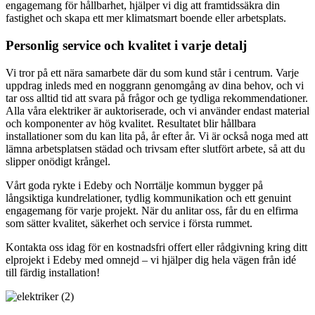
engagemang för hållbarhet, hjälper vi dig att framtidssäkra din
fastighet och skapa ett mer klimatsmart boende eller arbetsplats.
Personlig service och kvalitet i varje detalj
Vi tror på ett nära samarbete där du som kund står i centrum. Varje
uppdrag inleds med en noggrann genomgång av dina behov, och vi
tar oss alltid tid att svara på frågor och ge tydliga rekommendationer.
Alla våra elektriker är auktoriserade, och vi använder endast material
och komponenter av hög kvalitet. Resultatet blir hållbara
installationer som du kan lita på, år efter år. Vi är också noga med att
lämna arbetsplatsen städad och trivsam efter slutfört arbete, så att du
slipper onödigt krångel.
Vårt goda rykte i Edeby och Norrtälje kommun bygger på
långsiktiga kundrelationer, tydlig kommunikation och ett genuint
engagemang för varje projekt. När du anlitar oss, får du en elfirma
som sätter kvalitet, säkerhet och service i första rummet.
Kontakta oss idag för en kostnadsfri offert eller rådgivning kring ditt
elprojekt i Edeby med omnejd – vi hjälper dig hela vägen från idé
till färdig installation!