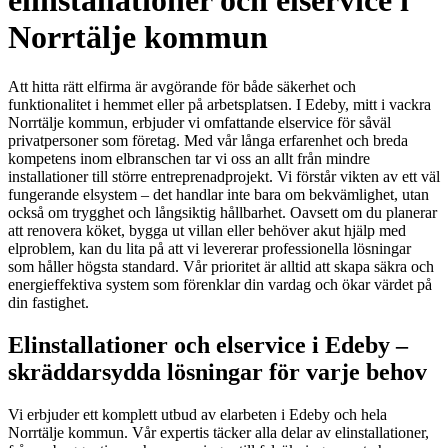
elinstallationer och elservice i
Norrtälje kommun
Att hitta rätt elfirma är avgörande för både säkerhet och
funktionalitet i hemmet eller på arbetsplatsen. I Edeby, mitt i vackra
Norrtälje kommun, erbjuder vi omfattande elservice för såväl
privatpersoner som företag. Med vår långa erfarenhet och breda
kompetens inom elbranschen tar vi oss an allt från mindre
installationer till större entreprenadprojekt. Vi förstår vikten av ett väl
fungerande elsystem – det handlar inte bara om bekvämlighet, utan
också om trygghet och långsiktig hållbarhet. Oavsett om du planerar
att renovera köket, bygga ut villan eller behöver akut hjälp med
elproblem, kan du lita på att vi levererar professionella lösningar
som håller högsta standard. Vår prioritet är alltid att skapa säkra och
energieffektiva system som förenklar din vardag och ökar värdet på
din fastighet.
Elinstallationer och elservice i Edeby –
skräddarsydda lösningar för varje behov
Vi erbjuder ett komplett utbud av elarbeten i Edeby och hela
Norrtälje kommun. Vår expertis täcker alla delar av elinstallationer,