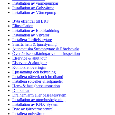
Installation av värmepumpar
Installation av Golvvärme
Installation av Värmepump
Byta elcentral till BRF
Elinstallation
Installation av Elbilsladdning
Installation av Vitvaror
Installera Jordfelsbrytare
Smarta hem & fjärrstyrning
Automatiska Strömbrytare & Rörelsevakt
Överlåtelsebesiktningar vid husinspektion
Elservice & akut jour
Elservice & akut jour
Kontorsrenoveringar
Ljussättning och belysning
Installera nätverk och bredband
Installera solceller & solpaneler
Hem- & fastighetsautomation
Dra kablar
Dra hemlarm eller passagesystem
Installation av utomhusbelysning
Installation av KNX-System
Byte av fjärrvärmecentral
Installera golvvärme