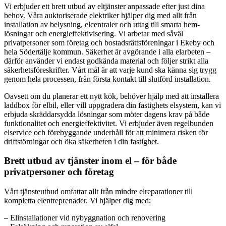
Vi erbjuder ett brett utbud av eltjänster anpassade efter just dina
behov. Våra auktoriserade elektriker hjälper dig med allt från
installation av belysning, elcentraler och uttag till smarta hem-
lösningar och energieffektivisering. Vi arbetar med såväl
privatpersoner som företag och bostadsrättsföreningar i Ekeby och
hela Södertälje kommun. Säkerhet är avgörande i alla elarbeten –
därför använder vi endast godkända material och följer strikt alla
säkerhetsföreskrifter. Vårt mål är att varje kund ska känna sig trygg
genom hela processen, från första kontakt till slutförd installation.
Oavsett om du planerar ett nytt kök, behöver hjälp med att installera
laddbox för elbil, eller vill uppgradera din fastighets elsystem, kan vi
erbjuda skräddarsydda lösningar som möter dagens krav på både
funktionalitet och energieffektivitet. Vi erbjuder även regelbunden
elservice och förebyggande underhåll för att minimera risken för
driftstörningar och öka säkerheten i din fastighet.
Brett utbud av tjänster inom el – för både
privatpersoner och företag
Vårt tjänsteutbud omfattar allt från mindre elreparationer till
kompletta elentreprenader. Vi hjälper dig med:
– Elinstallationer vid nybyggnation och renovering