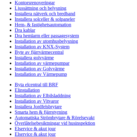
Kontorsrenoveringar
Ljussättning och belysning
Installera nätverk och bredband
Installera solceller & solpaneler
Hem- & fastighetsautomation
Dra kablar
Dra hemlarm eller passagesystem
Installation av utomhusbelysning
Installation av KNX-System
Byte av fjärrvärmecentral
Installera golvvärme
Installation av värmepumpar
Installation av Golvvärme
Installation av Värmepump
Byta elcentral till BRF
Elinstallation
Installation av Elbilsladdning
Installation av Vitvaror
Installera Jordfelsbrytare
Smarta hem & fjärrstyrning
Automatiska Strömbrytare & Rörelsevakt
Överlåtelsebesiktningar vid husinspektion
Elservice & akut jour
Elservice & akut jour