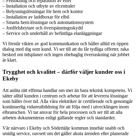
– Felsökning och reparation av elfel
– Installation och utbyte av elcentraler
– Belysningslösningar för hem och kontor
– Installation av laddboxar för elbil
– Smarta hem-lösningar och automationssystem
– Jordfelsbrytare och överspänningsskydd
– Service och underhåll av befintliga elanläggningar
Vi förstår vikten av god kommunikation och håller alltid en öppen
dialog med dig som kund. Vi ser till att du får tydliga offerter, raka
besked om tidsplaner och ingen obehaglig överraskning när jobbet
är klart.
Trygghet och kvalitet – därför väljer kunder oss i
Ekeby
Att anlita rätt elfirma handlar om mer än bara teknisk kompetens. Vi
sätter alltid kunden i centrum och arbetar för att leverera lösningar
som håller över tid. Alla våra elektriker är certifierade och genomgår
kontinuerlig vidareutbildning för att följa med i utvecklingen inom
elbranschen. Vi tar ansvar för hela processen och ser till att alla
arbeten dokumenteras enligt gällande regler och standarder.
Vår närvaro i Ekeby och Södertälje kommun innebär snabb och
smidig service, oavsett om det gäller akuta ärenden eller planerade