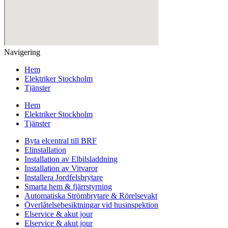
Navigering
Hem
Elektriker Stockholm
Tjänster
Hem
Elektriker Stockholm
Tjänster
Byta elcentral till BRF
Elinstallation
Installation av Elbilsladdning
Installation av Vitvaror
Installera Jordfelsbrytare
Smarta hem & fjärrstyrning
Automatiska Strömbrytare & Rörelsevakt
Överlåtelsebesiktningar vid husinspektion
Elservice & akut jour
Elservice & akut jour