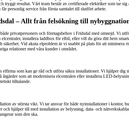
t och tryggt resultat. Vårt team består av certifierade elektriker som ta
år personlig service från första samtalet till slutfört arbete.
dsdal – Allt från felsökning till nybyggnatio
både privatpersoners och företagsbehov i Fridsdal med omnejd. Vi utför a
lcentraler, installera laddbox för elbil, eller vill du göra ditt hem sm
 säkerhet. Vid akuta elproblem är vi snabbt på plats för att minimera r
variga relationer med våra kunder i området.
l en elfirma som kan ge råd och utföra säkra installationer. Vi hjälper di
å åtgärder som att modernisera elcentralen eller installera LED-belysni
tiskt tilltalande.
llation av största vikt. Vi tar ansvar för både nyinstallationer i kontor, 
 och hjälper till med installation av belysning, data- och nätverkskablar 
fungerar som den ska.