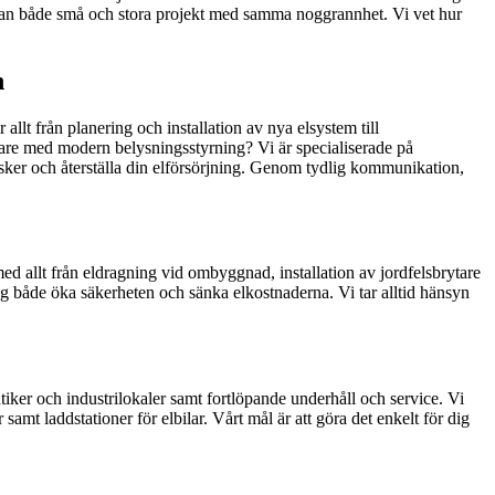
r sig an både små och stora projekt med samma noggrannhet. Vi vet hur
n
llt från planering och installation av nya elsystem till
artare med modern belysningsstyrning? Vi är specialiserade på
isker och återställa din elförsörjning. Genom tydlig kommunikation,
g med allt från eldragning vid ombyggnad, installation av jordfelsbrytare
ng både öka säkerheten och sänka elkostnaderna. Vi tar alltid hänsyn
butiker och industrilokaler samt fortlöpande underhåll och service. Vi
samt laddstationer för elbilar. Vårt mål är att göra det enkelt för dig