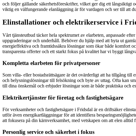
och följer gällande säkerhetsföreskrifter, vilket ger dig ett långsiktig
viktig en välfungerande elanläggning är för vardagen och ser till att du f
Elinstallationer och elektrikerservice i Fri
Vårt tjänsteutbud täcker hela spektrumet av elarbeten, anpassade efter 
uppgraderingar och underhåll. Behöver du hjälp med att byta ut gamla e
energieffektiva och framtidssäkra lösningar som ökar både komfort och
transparenta offerter och ett starkt fokus på kvalitet har vi byggt lång
Kompletta elarbeten för privatpersoner
Som villa- eller bostadsrättsägare är det ovärderligt att ha tillgång til
och belysningslösningar till felsökning och byte av uttag. Ofta kan sm
till dina önskemål och erbjuder lösningar som är både praktiska och este
Elektrikertjänster för företag och fastighetsägare
För verksamheter och fastighetsägare i Fridsdal är en driftsäker elinsta
utför även energikartläggningar för att identifiera besparingsmöjligheter
att fokusera på din kärnverksamhet, med vetskapen om att elen alltid 
Personlig service och säkerhet i fokus