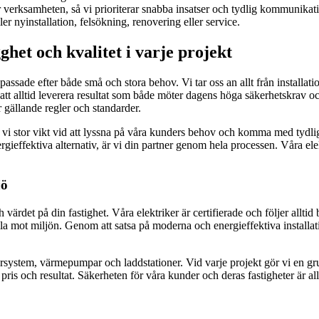
r verksamheten, så vi prioriterar snabba insatser och tydlig kommunikat
ller nyinstallation, felsökning, renovering eller service.
gghet och kvalitet i varje projekt
npassade efter både små och stora behov. Vi tar oss an allt från installa
r att alltid leverera resultat som både möter dagens höga säkerhetskrav
er gällande regler och standarder.
er vi stor vikt vid att lyssna på våra kunders behov och komma med tyd
rgieffektiva alternativ, är vi din partner genom hela processen. Våra el
jö
värdet på din fastighet. Våra elektriker är certifierade och följer alltid
 mot miljön. Genom att satsa på moderna och energieffektiva installation
ta styrsystem, värmepumpar och laddstationer. Vid varje projekt gör vi e
 pris och resultat. Säkerheten för våra kunder och deras fastigheter är allt