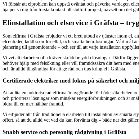
Vi förstår att elproblem kan uppstå oväntat och påverka vardagen elle
hjälper vi dig från första kontakt till slutfört projekt, oavsett om det gä
Elinstallation och elservice i Gräfsta – try
Som elfirma i Gräfsta erbjuder vi ett brett utbud av tjänster inom el, a
elcentraler, laddboxar för elbil, och smarta hem-lösningar. Vårt mål ä
planering till genomförande – och ser till att varje installation uppfyll
Vi vet att elarbeten ofta kräver skräddarsydda lösningar. Därför lägg
behöver hjälp med felsökning eller vill framtidssäkra ditt hem med ene
och är alltid tillgängliga för att ge råd och tips kring el i Gräfsta.
Certifierade elektriker med fokus på säkerhet och mil
Att anlita en auktoriserad elfirma är avgörande för både säkerheten och 
och prioriterar lösningar som minskar energiförbrukningen och är snälla
bidra till en mer hållbar framtid.
Vi erbjuder allt från traditionella elarbeten till installation av smar
offert, så att du alltid vet vad du kan förvänta dig – både när det gäller
Snabb service och personlig rådgivning i Gräfsta