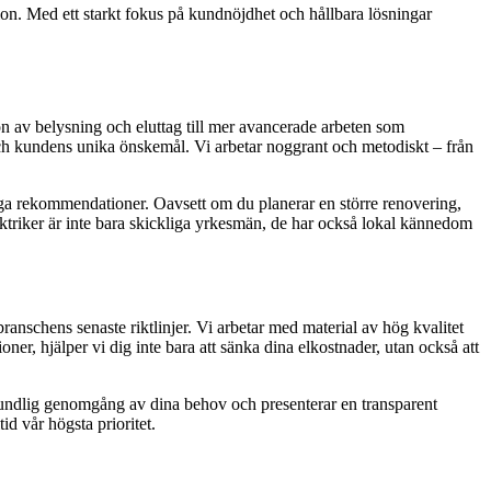
ion. Med ett starkt fokus på kundnöjdhet och hållbara lösningar
tion av belysning och eluttag till mer avancerade arbeten som
 och kundens unika önskemål. Vi arbetar noggrant och metodiskt – från
liga rekommendationer. Oavsett om du planerar en större renovering,
ektriker är inte bara skickliga yrkesmän, de har också lokal kännedom
 branschens senaste riktlinjer. Vi arbetar med material av hög kvalitet
er, hjälper vi dig inte bara att sänka dina elkostnader, utan också att
n grundlig genomgång av dina behov och presenterar en transparent
id vår högsta prioritet.