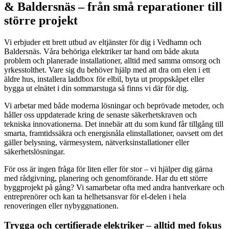
& Baldersnäs – från små reparationer till
större projekt
Vi erbjuder ett brett utbud av eltjänster för dig i Vedhamn och
Baldersnäs. Våra behöriga elektriker tar hand om både akuta
problem och planerade installationer, alltid med samma omsorg och
yrkesstolthet. Vare sig du behöver hjälp med att dra om elen i ett
äldre hus, installera laddbox för elbil, byta ut proppskåpet eller
bygga ut elnätet i din sommarstuga så finns vi där för dig.
Vi arbetar med både moderna lösningar och beprövade metoder, och
håller oss uppdaterade kring de senaste säkerhetskraven och
tekniska innovationerna. Det innebär att du som kund får tillgång till
smarta, framtidssäkra och energisnåla elinstallationer, oavsett om det
gäller belysning, värmesystem, nätverksinstallationer eller
säkerhetslösningar.
För oss är ingen fråga för liten eller för stor – vi hjälper dig gärna
med rådgivning, planering och genomförande. Har du ett större
byggprojekt på gång? Vi samarbetar ofta med andra hantverkare och
entreprenörer och kan ta helhetsansvar för el-delen i hela
renoveringen eller nybyggnationen.
Trygga och certifierade elektriker – alltid med fokus