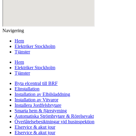
Navigering
Hem
Elektriker Stockholm
Tjänster
Hem
Elektriker Stockholm
Tjänster
Byta elcentral till BRF
Elinstallation
Installation av Elbilsladdning
Installation av Vitvaror
Installera Jordfelsbrytare
Smarta hem & fjärrstyrning
Automatiska Strömbrytare & Rörelsevakt
Överlåtelsebesiktningar vid husinspektion
Elservice & akut jour
Elservice & akut jour