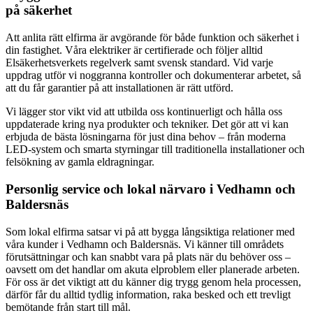
på säkerhet
Att anlita rätt elfirma är avgörande för både funktion och säkerhet i
din fastighet. Våra elektriker är certifierade och följer alltid
Elsäkerhetsverkets regelverk samt svensk standard. Vid varje
uppdrag utför vi noggranna kontroller och dokumenterar arbetet, så
att du får garantier på att installationen är rätt utförd.
Vi lägger stor vikt vid att utbilda oss kontinuerligt och hålla oss
uppdaterade kring nya produkter och tekniker. Det gör att vi kan
erbjuda de bästa lösningarna för just dina behov – från moderna
LED-system och smarta styrningar till traditionella installationer och
felsökning av gamla eldragningar.
Personlig service och lokal närvaro i Vedhamn och
Baldersnäs
Som lokal elfirma satsar vi på att bygga långsiktiga relationer med
våra kunder i Vedhamn och Baldersnäs. Vi känner till områdets
förutsättningar och kan snabbt vara på plats när du behöver oss –
oavsett om det handlar om akuta elproblem eller planerade arbeten.
För oss är det viktigt att du känner dig trygg genom hela processen,
därför får du alltid tydlig information, raka besked och ett trevligt
bemötande från start till mål.