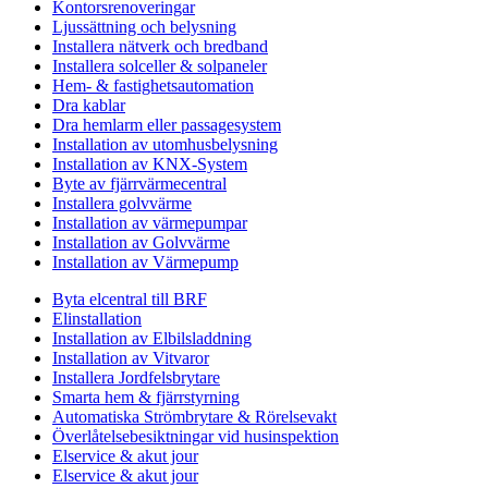
Kontorsrenoveringar
Ljussättning och belysning
Installera nätverk och bredband
Installera solceller & solpaneler
Hem- & fastighetsautomation
Dra kablar
Dra hemlarm eller passagesystem
Installation av utomhusbelysning
Installation av KNX-System
Byte av fjärrvärmecentral
Installera golvvärme
Installation av värmepumpar
Installation av Golvvärme
Installation av Värmepump
Byta elcentral till BRF
Elinstallation
Installation av Elbilsladdning
Installation av Vitvaror
Installera Jordfelsbrytare
Smarta hem & fjärrstyrning
Automatiska Strömbrytare & Rörelsevakt
Överlåtelsebesiktningar vid husinspektion
Elservice & akut jour
Elservice & akut jour