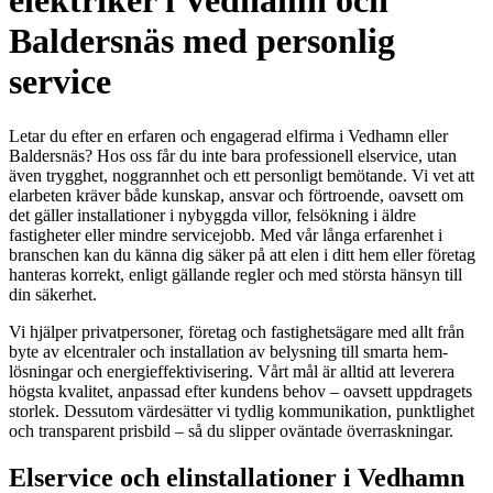
elektriker i Vedhamn och
Baldersnäs med personlig
service
Letar du efter en erfaren och engagerad elfirma i Vedhamn eller
Baldersnäs? Hos oss får du inte bara professionell elservice, utan
även trygghet, noggrannhet och ett personligt bemötande. Vi vet att
elarbeten kräver både kunskap, ansvar och förtroende, oavsett om
det gäller installationer i nybyggda villor, felsökning i äldre
fastigheter eller mindre servicejobb. Med vår långa erfarenhet i
branschen kan du känna dig säker på att elen i ditt hem eller företag
hanteras korrekt, enligt gällande regler och med största hänsyn till
din säkerhet.
Vi hjälper privatpersoner, företag och fastighetsägare med allt från
byte av elcentraler och installation av belysning till smarta hem-
lösningar och energieffektivisering. Vårt mål är alltid att leverera
högsta kvalitet, anpassad efter kundens behov – oavsett uppdragets
storlek. Dessutom värdesätter vi tydlig kommunikation, punktlighet
och transparent prisbild – så du slipper oväntade överraskningar.
Elservice och elinstallationer i Vedhamn