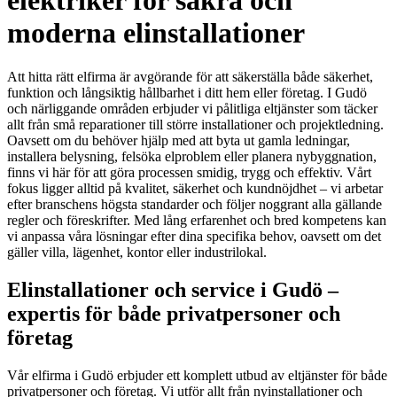
elektriker för säkra och
moderna elinstallationer
Att hitta rätt elfirma är avgörande för att säkerställa både säkerhet,
funktion och långsiktig hållbarhet i ditt hem eller företag. I Gudö
och närliggande områden erbjuder vi pålitliga eltjänster som täcker
allt från små reparationer till större installationer och projektledning.
Oavsett om du behöver hjälp med att byta ut gamla ledningar,
installera belysning, felsöka elproblem eller planera nybyggnation,
finns vi här för att göra processen smidig, trygg och effektiv. Vårt
fokus ligger alltid på kvalitet, säkerhet och kundnöjdhet – vi arbetar
efter branschens högsta standarder och följer noggrant alla gällande
regler och föreskrifter. Med lång erfarenhet och bred kompetens kan
vi anpassa våra lösningar efter dina specifika behov, oavsett om det
gäller villa, lägenhet, kontor eller industrilokal.
Elinstallationer och service i Gudö –
expertis för både privatpersoner och
företag
Vår elfirma i Gudö erbjuder ett komplett utbud av eltjänster för både
privatpersoner och företag. Vi utför allt från nyinstallationer och