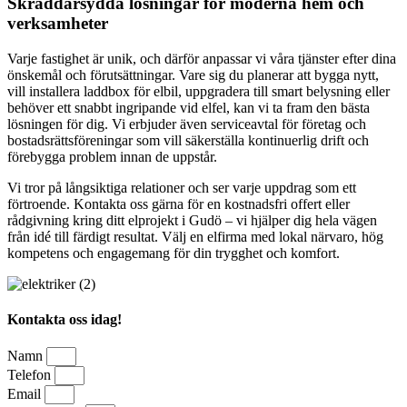
Skräddarsydda lösningar för moderna hem och
verksamheter
Varje fastighet är unik, och därför anpassar vi våra tjänster efter dina
önskemål och förutsättningar. Vare sig du planerar att bygga nytt,
vill installera laddbox för elbil, uppgradera till smart belysning eller
behöver ett snabbt ingripande vid elfel, kan vi ta fram den bästa
lösningen för dig. Vi erbjuder även serviceavtal för företag och
bostadsrättsföreningar som vill säkerställa kontinuerlig drift och
förebygga problem innan de uppstår.
Vi tror på långsiktiga relationer och ser varje uppdrag som ett
förtroende. Kontakta oss gärna för en kostnadsfri offert eller
rådgivning kring ditt elprojekt i Gudö – vi hjälper dig hela vägen
från idé till färdigt resultat. Välj en elfirma med lokal närvaro, hög
kompetens och engagemang för din trygghet och komfort.
Kontakta oss idag!
Namn
Telefon
Email