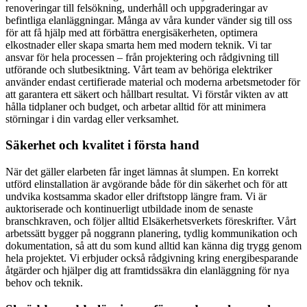
renoveringar till felsökning, underhåll och uppgraderingar av
befintliga elanläggningar. Många av våra kunder vänder sig till oss
för att få hjälp med att förbättra energisäkerheten, optimera
elkostnader eller skapa smarta hem med modern teknik. Vi tar
ansvar för hela processen – från projektering och rådgivning till
utförande och slutbesiktning. Vårt team av behöriga elektriker
använder endast certifierade material och moderna arbetsmetoder för
att garantera ett säkert och hållbart resultat. Vi förstår vikten av att
hålla tidplaner och budget, och arbetar alltid för att minimera
störningar i din vardag eller verksamhet.
Säkerhet och kvalitet i första hand
När det gäller elarbeten får inget lämnas åt slumpen. En korrekt
utförd elinstallation är avgörande både för din säkerhet och för att
undvika kostsamma skador eller driftstopp längre fram. Vi är
auktoriserade och kontinuerligt utbildade inom de senaste
branschkraven, och följer alltid Elsäkerhetsverkets föreskrifter. Vårt
arbetssätt bygger på noggrann planering, tydlig kommunikation och
dokumentation, så att du som kund alltid kan känna dig trygg genom
hela projektet. Vi erbjuder också rådgivning kring energibesparande
åtgärder och hjälper dig att framtidssäkra din elanläggning för nya
behov och teknik.