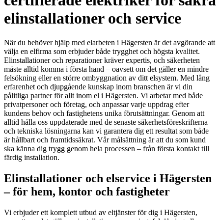
certifierade elektriker för säkra
elinstallationer och service
När du behöver hjälp med elarbeten i Hägersten är det avgörande att
välja en elfirma som erbjuder både trygghet och högsta kvalitet.
Elinstallationer och reparationer kräver expertis, och säkerheten
måste alltid komma i första hand – oavsett om det gäller en mindre
felsökning eller en större ombyggnation av ditt elsystem. Med lång
erfarenhet och djupgående kunskap inom branschen är vi din
pålitliga partner för allt inom el i Hägersten. Vi arbetar med både
privatpersoner och företag, och anpassar varje uppdrag efter
kundens behov och fastighetens unika förutsättningar. Genom att
alltid hålla oss uppdaterade med de senaste säkerhetsföreskrifterna
och tekniska lösningarna kan vi garantera dig ett resultat som både
är hållbart och framtidssäkrat. Vår målsättning är att du som kund
ska känna dig trygg genom hela processen – från första kontakt till
färdig installation.
Elinstallationer och elservice i Hägersten
– för hem, kontor och fastigheter
Vi erbjuder ett komplett utbud av eltjänster för dig i Hägersten,