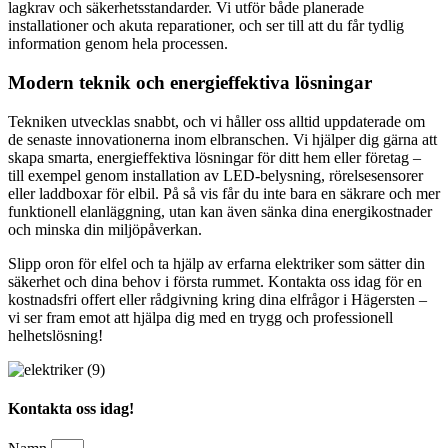
lagkrav och säkerhetsstandarder. Vi utför både planerade
installationer och akuta reparationer, och ser till att du får tydlig
information genom hela processen.
Modern teknik och energieffektiva lösningar
Tekniken utvecklas snabbt, och vi håller oss alltid uppdaterade om
de senaste innovationerna inom elbranschen. Vi hjälper dig gärna att
skapa smarta, energieffektiva lösningar för ditt hem eller företag –
till exempel genom installation av LED-belysning, rörelsesensorer
eller laddboxar för elbil. På så vis får du inte bara en säkrare och mer
funktionell elanläggning, utan kan även sänka dina energikostnader
och minska din miljöpåverkan.
Slipp oron för elfel och ta hjälp av erfarna elektriker som sätter din
säkerhet och dina behov i första rummet. Kontakta oss idag för en
kostnadsfri offert eller rådgivning kring dina elfrågor i Hägersten –
vi ser fram emot att hjälpa dig med en trygg och professionell
helhetslösning!
Kontakta oss idag!