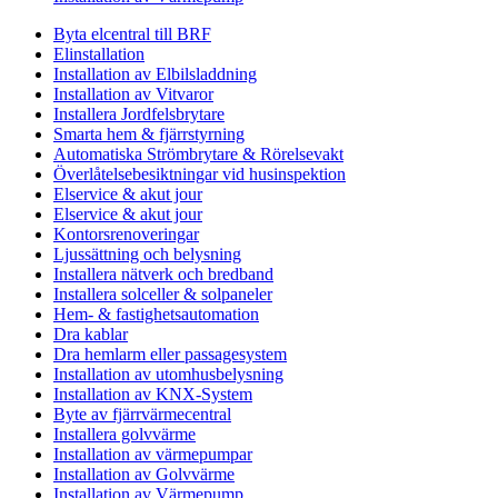
Byta elcentral till BRF
Elinstallation
Installation av Elbilsladdning
Installation av Vitvaror
Installera Jordfelsbrytare
Smarta hem & fjärrstyrning
Automatiska Strömbrytare & Rörelsevakt
Överlåtelsebesiktningar vid husinspektion
Elservice & akut jour
Elservice & akut jour
Kontorsrenoveringar
Ljussättning och belysning
Installera nätverk och bredband
Installera solceller & solpaneler
Hem- & fastighetsautomation
Dra kablar
Dra hemlarm eller passagesystem
Installation av utomhusbelysning
Installation av KNX-System
Byte av fjärrvärmecentral
Installera golvvärme
Installation av värmepumpar
Installation av Golvvärme
Installation av Värmepump