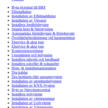
Byta elcentral till BRF
Elinstallation
Installation av Elbilsladdning
Installation av Vitvaror
Installera Jordfelsbrytare
Smarta hem & fjärrstyrning
Automatiska Strömbrytare & Rörelsevakt
Överlåtelsebesiktningar vid husinspektion
Elservice & akut jour
Elservice & akut jour
Kontorsrenoveringar
Ljussättning och belysning
Installera nätverk och bredband
Installera solceller & solpaneler
Hem- & fastighetsautomation
Dra kablar
Dra hemlarm eller passagesystem
Installation av utomhusbelysning
Installation av KNX-System
Byte av fjärrvärmecentral
Installera golvvärme
Installation av värmepumpar
Installation av Golvvärme
Installation av Värmepump