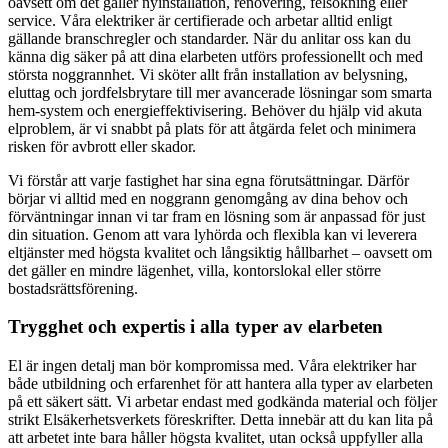
oavsett om det gäller nyinstallation, renovering, felsökning eller
service. Våra elektriker är certifierade och arbetar alltid enligt
gällande branschregler och standarder. När du anlitar oss kan du
känna dig säker på att dina elarbeten utförs professionellt och med
största noggrannhet. Vi sköter allt från installation av belysning,
eluttag och jordfelsbrytare till mer avancerade lösningar som smarta
hem-system och energieffektivisering. Behöver du hjälp vid akuta
elproblem, är vi snabbt på plats för att åtgärda felet och minimera
risken för avbrott eller skador.
Vi förstår att varje fastighet har sina egna förutsättningar. Därför
börjar vi alltid med en noggrann genomgång av dina behov och
förväntningar innan vi tar fram en lösning som är anpassad för just
din situation. Genom att vara lyhörda och flexibla kan vi leverera
eltjänster med högsta kvalitet och långsiktig hållbarhet – oavsett om
det gäller en mindre lägenhet, villa, kontorslokal eller större
bostadsrättsförening.
Trygghet och expertis i alla typer av elarbeten
El är ingen detalj man bör kompromissa med. Våra elektriker har
både utbildning och erfarenhet för att hantera alla typer av elarbeten
på ett säkert sätt. Vi arbetar endast med godkända material och följer
strikt Elsäkerhetsverkets föreskrifter. Detta innebär att du kan lita på
att arbetet inte bara håller högsta kvalitet, utan också uppfyller alla