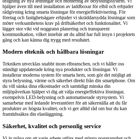
dragning av nya ledningar och montering av belysningssystem. Vi
hjälper även till med installation av laddboxar för elbil och erbjuder
rådgivning kring smarta lösningar för energieffektivisering. För
företag och fastighetsägare erbjuder vi skräddarsydda lösningar som
möter verksamhetens krav på driftsäkerhet och funktionalitet. Vi
lägger stor vikt vid noggrann planering och transparent
kommunikation, vilket innebär att du alltid har full insyn i projektets
gång och kan känna dig trygg med resultatet.
Modern elteknik och hållbara lösningar
Tekniken utvecklas snabbt inom elbranschen, och vi håller oss
ständigt uppdaterade kring nya produkter och lösningar. Vi
installerar moderna system för smarta hem, som gör det möjligt att
styra belysning, värme och säkerhet direkt från din smartphone. Om
du vill sänka dina elkostnader och samtidigt minska din
miljöpåverkan hjälper vi dig att välja energieffektiva lösningar,
exempelvis LED-belysning och automatiserade styrsystem. Vi
samarbetar med ledande leverantörer för att säkerställa att du får
produkter av högsta kvalitet, och vi ger alltid råd om hur du kan
framtidssäkra din elanläggning.
Säkerhet, kvalitet och personlig service
Vi är måna om att varje arbete utförs med största noggrannhet och