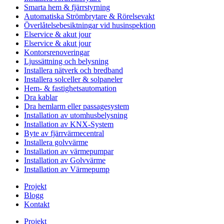
Smarta hem & fjärrstyrning
Automatiska Strömbrytare & Rörelsevakt
Överlåtelsebesiktningar vid husinspektion
Elservice & akut jour
Elservice & akut jour
Kontorsrenoveringar
Ljussättning och belysning
Installera nätverk och bredband
Installera solceller & solpaneler
Hem- & fastighetsautomation
Dra kablar
Dra hemlarm eller passagesystem
Installation av utomhusbelysning
Installation av KNX-System
Byte av fjärrvärmecentral
Installera golvvärme
Installation av värmepumpar
Installation av Golvvärme
Installation av Värmepump
Projekt
Blogg
Kontakt
Projekt