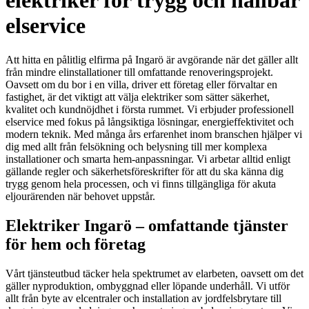
elektriker för trygg och hållbar
elservice
Att hitta en pålitlig elfirma på Ingarö är avgörande när det gäller allt
från mindre elinstallationer till omfattande renoveringsprojekt.
Oavsett om du bor i en villa, driver ett företag eller förvaltar en
fastighet, är det viktigt att välja elektriker som sätter säkerhet,
kvalitet och kundnöjdhet i första rummet. Vi erbjuder professionell
elservice med fokus på långsiktiga lösningar, energieffektivitet och
modern teknik. Med många års erfarenhet inom branschen hjälper vi
dig med allt från felsökning och belysning till mer komplexa
installationer och smarta hem-anpassningar. Vi arbetar alltid enligt
gällande regler och säkerhetsföreskrifter för att du ska känna dig
trygg genom hela processen, och vi finns tillgängliga för akuta
eljourärenden när behovet uppstår.
Elektriker Ingarö – omfattande tjänster
för hem och företag
Vårt tjänsteutbud täcker hela spektrumet av elarbeten, oavsett om det
gäller nyproduktion, ombyggnad eller löpande underhåll. Vi utför
allt från byte av elcentraler och installation av jordfelsbrytare till