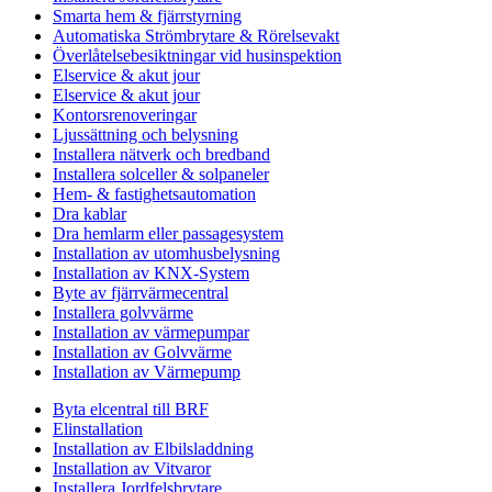
Smarta hem & fjärrstyrning
Automatiska Strömbrytare & Rörelsevakt
Överlåtelsebesiktningar vid husinspektion
Elservice & akut jour
Elservice & akut jour
Kontorsrenoveringar
Ljussättning och belysning
Installera nätverk och bredband
Installera solceller & solpaneler
Hem- & fastighetsautomation
Dra kablar
Dra hemlarm eller passagesystem
Installation av utomhusbelysning
Installation av KNX-System
Byte av fjärrvärmecentral
Installera golvvärme
Installation av värmepumpar
Installation av Golvvärme
Installation av Värmepump
Byta elcentral till BRF
Elinstallation
Installation av Elbilsladdning
Installation av Vitvaror
Installera Jordfelsbrytare