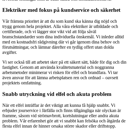
Elektriker med fokus på kundservice och säkerhet
Vår främsta prioritet är att du som kund ska känna dig nöjd och
trygg genom hela projektet. Alla våra elektriker är utbildade och
certifierade, och vi lägger stor vikt vid att följa såväl
branschstandarder som dina individuella önskemål. Vi inleder alltid
med en kostnadsfri rådgivning där vi går igenom dina behov och
förutsättningar, och lämnar därefter en tydlig offert utan dolda
avgifter.
Vi ser också till att arbetet sker på ett säkert sätt, både för dig och din
fastighet. Genom att använda kvalitetsmaterial och noggranna
arbetsmetoder minimerar vi risken för elfel och brandfara. Vi tar
även ansvar för att lämna arbetsplatsen ren och ordnad – oavsett
projektets omfattning.
Snabb utryckning vid elfel och akuta problem
När ett elfel inträffar är det viktigt att kunna få hjälp snabbt. Vi
erbjuder jourservice i Järfälla och finns tillgängliga när olyckan är
framme, såsom vid strömavbrott, kortslutningar eller andra akuta
problem. Vår erfarenhet gör att vi snabbt kan felsöka och åtgärda de
flesta elfel innan de hinner orsaka större skador eller driftstopp.