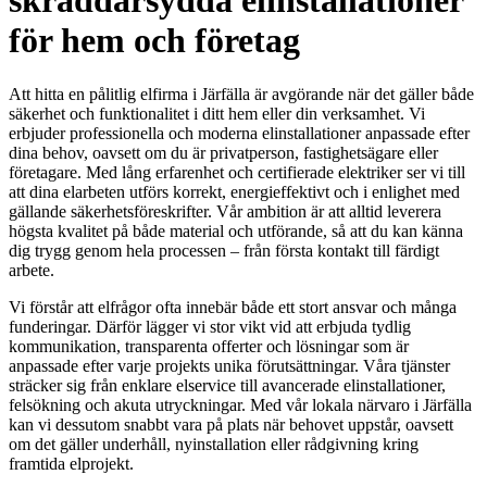
skräddarsydda elinstallationer
för hem och företag
Att hitta en pålitlig elfirma i Järfälla är avgörande när det gäller både
säkerhet och funktionalitet i ditt hem eller din verksamhet. Vi
erbjuder professionella och moderna elinstallationer anpassade efter
dina behov, oavsett om du är privatperson, fastighetsägare eller
företagare. Med lång erfarenhet och certifierade elektriker ser vi till
att dina elarbeten utförs korrekt, energieffektivt och i enlighet med
gällande säkerhetsföreskrifter. Vår ambition är att alltid leverera
högsta kvalitet på både material och utförande, så att du kan känna
dig trygg genom hela processen – från första kontakt till färdigt
arbete.
Vi förstår att elfrågor ofta innebär både ett stort ansvar och många
funderingar. Därför lägger vi stor vikt vid att erbjuda tydlig
kommunikation, transparenta offerter och lösningar som är
anpassade efter varje projekts unika förutsättningar. Våra tjänster
sträcker sig från enklare elservice till avancerade elinstallationer,
felsökning och akuta utryckningar. Med vår lokala närvaro i Järfälla
kan vi dessutom snabbt vara på plats när behovet uppstår, oavsett
om det gäller underhåll, nyinstallation eller rådgivning kring
framtida elprojekt.