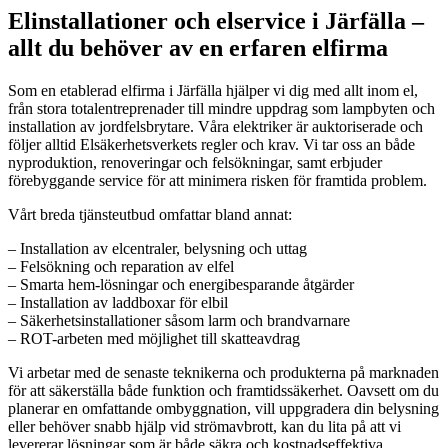
Elinstallationer och elservice i Järfälla –
allt du behöver av en erfaren elfirma
Som en etablerad elfirma i Järfälla hjälper vi dig med allt inom el,
från stora totalentreprenader till mindre uppdrag som lampbyten och
installation av jordfelsbrytare. Våra elektriker är auktoriserade och
följer alltid Elsäkerhetsverkets regler och krav. Vi tar oss an både
nyproduktion, renoveringar och felsökningar, samt erbjuder
förebyggande service för att minimera risken för framtida problem.
Vårt breda tjänsteutbud omfattar bland annat:
– Installation av elcentraler, belysning och uttag
– Felsökning och reparation av elfel
– Smarta hem-lösningar och energibesparande åtgärder
– Installation av laddboxar för elbil
– Säkerhetsinstallationer såsom larm och brandvarnare
– ROT-arbeten med möjlighet till skatteavdrag
Vi arbetar med de senaste teknikerna och produkterna på marknaden
för att säkerställa både funktion och framtidssäkerhet. Oavsett om du
planerar en omfattande ombyggnation, vill uppgradera din belysning
eller behöver snabb hjälp vid strömavbrott, kan du lita på att vi
levererar lösningar som är både säkra och kostnadseffektiva.