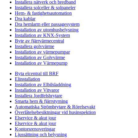
Installera nätverk och bredband
Installera solceller & solpaneler
Hem- & fastighetsautomation
Dra kablar
Dra hemlarm eller passagesystem
Installation av utomhusbelysning
Installation av KNX-System
Byte av fjärrvärmecentral
Installera golvvärme
Installation av värmepumpar
Installation av Golvvärme
Installation av Värmepump
Byta elcentral till BRF
Elinstallation
Installation av Elbilsladdning
Installation av Vitvaror
Installera Jordfelsbrytare
Smarta hem & fjärrstyrning
Automatiska Strömbrytare & Rörelsevakt
Överlåtelsebesiktningar vid husinspektion
Elservice & akut jour
Elservice & akut jour
Kontorsrenoveringar
Ljussättning och belysning