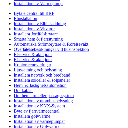
Installation av Värmepump
Byta elcentral till BRF
Elinstallation
Installation av Elbilsladdning
Installation av Vitvaror
Installera Jordfelsbrytare
Smarta hem & fjärrstyrning
Automatiska Strömbrytare & Rörelsevakt
Överlåtelsebesiktningar vid husinspektion
Elservice & akut jour
Elservice & akut jour
Kontorsrenoveringar
Ljussättning och belysning
Installera nätverk och bredband
Installera solceller & solpaneler
Hem- & fastighetsautomation
Dra kablar
Dra hemlarm eller passagesystem
Installation av utomhusbelysning
Installation av KNX-System
Byte av fjärrvärmecentral
Installera golvvärme
Installation av värmepumpar
Installation av Golvvärme