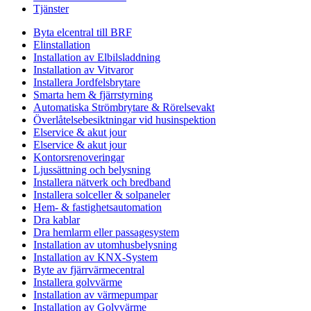
Tjänster
Byta elcentral till BRF
Elinstallation
Installation av Elbilsladdning
Installation av Vitvaror
Installera Jordfelsbrytare
Smarta hem & fjärrstyrning
Automatiska Strömbrytare & Rörelsevakt
Överlåtelsebesiktningar vid husinspektion
Elservice & akut jour
Elservice & akut jour
Kontorsrenoveringar
Ljussättning och belysning
Installera nätverk och bredband
Installera solceller & solpaneler
Hem- & fastighetsautomation
Dra kablar
Dra hemlarm eller passagesystem
Installation av utomhusbelysning
Installation av KNX-System
Byte av fjärrvärmecentral
Installera golvvärme
Installation av värmepumpar
Installation av Golvvärme