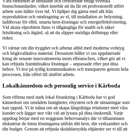
Våra elektriker är utbildade och certifierade enligt svenska
branschstandarder, vilket innebär att du får ett professionellt utfört
arbete som håller över tid. Vi hjälper dig gärna med allt från
nyproduktion och omdragning av el, till installation av belysning,
laddboxar för elbil, smarta hem-lösningar och energieffektivisering.
Vid akuta elproblem finns vi tillgängliga för snabb och säker
felsökning och åtgärd, så att du slipper onödiga driftstopp eller
risker.
Vi värnar om din trygghet och arbetar alltid med moderna verktyg
och högkvalitativa material. Dessutom håller vi oss uppdaterade
kring de senaste innovationerna inom elbranschen, vilket gör att vi
kan erbjuda framtidssäkra lösningar – anpassade efter just dina
behov. Vi tror på tydlig kommunikation och transparens genom hela
processen, från offert till slutfört arbete.
Lokalkännedom och personlig service i Kårboda
Som elfirma med stark lokal förankring i Kårboda har vi god
kännedom om områdets fastigheter, elsystem och de utmaningar som
kan uppstå. Vi är måna om att skapa långsiktiga relationer med våra
kunder och lägger stor vikt vid att lyssna på dina önskemål. Varje
uppdrag börjar med en noggrann behovsanalys där vi tillsammans
diskuterar de bästa lösningarna utifrån ditt hem, din verksamhet och
din budget. Genom att erbjuda skräddarsydda eltjänster ser vi till att