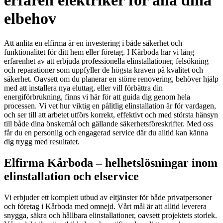
erfaren elektriker för alla dina
elbehov
Att anlita en elfirma är en investering i både säkerhet och
funktionalitet för ditt hem eller företag. I Kårboda har vi lång
erfarenhet av att erbjuda professionella elinstallationer, felsökning
och reparationer som uppfyller de högsta kraven på kvalitet och
säkerhet. Oavsett om du planerar en större renovering, behöver hjälp
med att installera nya eluttag, eller vill förbättra din
energiförbrukning, finns vi här för att guida dig genom hela
processen. Vi vet hur viktig en pålitlig elinstallation är för vardagen,
och ser till att arbetet utförs korrekt, effektivt och med största hänsyn
till både dina önskemål och gällande säkerhetsföreskrifter. Med oss
får du en personlig och engagerad service där du alltid kan känna
dig trygg med resultatet.
Elfirma Kårboda – helhetslösningar inom
elinstallation och elservice
Vi erbjuder ett komplett utbud av eltjänster för både privatpersoner
och företag i Kårboda med omnejd. Vårt mål är att alltid leverera
snygga, säkra och hållbara elinstallationer, oavsett projektets storlek.