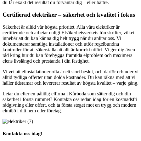
du får exakt det resultat du förväntar dig – eller bättre.
Certifierad elektriker – säkerhet och kvalitet i fokus
Säkerhet är alltid vår högsta prioritet. Alla våra elektriker är
certifierade och arbetar enligt Elsäkerhetsverkets föreskrifter, vilket
innebär att du kan känna dig helt trygg när du anlitar oss. Vi
dokumenterar samtliga installationer och utför regelbundna
kontroller för att säkerställa att allt är korrekt utfört. Vi ger dig även
råd kring hur du kan förebygga framtida elproblem och maximera
elens livslängd och prestanda i din fastighet.
Vi vet att elinstallationer ofta är ett stort beslut, och därför erbjuder vi
alltid tydliga offerter utan dolda kostnader. Du kan räkna med att vi
håller tidsramar och levererar resultat av högsta kvalitet – varje gång.
Letar du efter en pålitlig elfirma i Kårboda som sätter dig och din
säkerhet i första rummet? Kontakta oss redan idag för en kostnadsfri
rådgivning eller offert, och ta första steget mot en trygg och modern
elmiljö i ditt hem eller företag.
Kontakta oss idag!