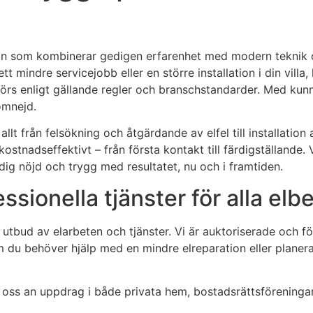
ågon som kombinerar gedigen erfarenhet med modern teknik o
 mindre servicejobb eller en större installation i din villa,
tförs enligt gällande regler och branschstandarder. Med kun
omnejd.
llt från felsökning och åtgärdande av elfel till installatio
 kostnadseffektivt – från första kontakt till färdigställand
dig nöjd och trygg med resultatet, nu och i framtiden.
ssionella tjänster för alla elb
tbud av elarbeten och tjänster. Vi är auktoriserade och följe
om du behöver hjälp med en mindre elreparation eller planer
r oss an uppdrag i både privata hem, bostadsrättsföreningar