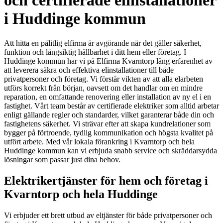
och certifierade elinstallationer
i Huddinge kommun
Att hitta en pålitlig elfirma är avgörande när det gäller säkerhet,
funktion och långsiktig hållbarhet i ditt hem eller företag. I
Huddinge kommun har vi på Elfirma Kvarntorp lång erfarenhet av
att leverera säkra och effektiva elinstallationer till både
privatpersoner och företag. Vi förstår vikten av att alla elarbeten
utförs korrekt från början, oavsett om det handlar om en mindre
reparation, en omfattande renovering eller installation av ny el i en
fastighet. Vårt team består av certifierade elektriker som alltid arbetar
enligt gällande regler och standarder, vilket garanterar både din och
fastighetens säkerhet. Vi strävar efter att skapa kundrelationer som
bygger på förtroende, tydlig kommunikation och högsta kvalitet på
utfört arbete. Med vår lokala förankring i Kvarntorp och hela
Huddinge kommun kan vi erbjuda snabb service och skräddarsydda
lösningar som passar just dina behov.
Elektrikertjänster för hem och företag i
Kvarntorp och hela Huddinge
Vi erbjuder ett brett utbud av eltjänster för både privatpersoner och