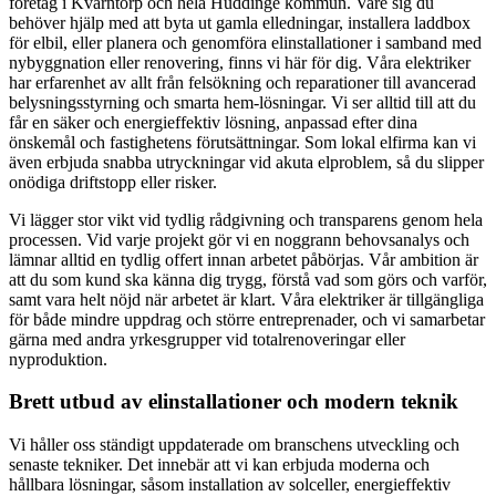
företag i Kvarntorp och hela Huddinge kommun. Vare sig du
behöver hjälp med att byta ut gamla elledningar, installera laddbox
för elbil, eller planera och genomföra elinstallationer i samband med
nybyggnation eller renovering, finns vi här för dig. Våra elektriker
har erfarenhet av allt från felsökning och reparationer till avancerad
belysningsstyrning och smarta hem-lösningar. Vi ser alltid till att du
får en säker och energieffektiv lösning, anpassad efter dina
önskemål och fastighetens förutsättningar. Som lokal elfirma kan vi
även erbjuda snabba utryckningar vid akuta elproblem, så du slipper
onödiga driftstopp eller risker.
Vi lägger stor vikt vid tydlig rådgivning och transparens genom hela
processen. Vid varje projekt gör vi en noggrann behovsanalys och
lämnar alltid en tydlig offert innan arbetet påbörjas. Vår ambition är
att du som kund ska känna dig trygg, förstå vad som görs och varför,
samt vara helt nöjd när arbetet är klart. Våra elektriker är tillgängliga
för både mindre uppdrag och större entreprenader, och vi samarbetar
gärna med andra yrkesgrupper vid totalrenoveringar eller
nyproduktion.
Brett utbud av elinstallationer och modern teknik
Vi håller oss ständigt uppdaterade om branschens utveckling och
senaste tekniker. Det innebär att vi kan erbjuda moderna och
hållbara lösningar, såsom installation av solceller, energieffektiv