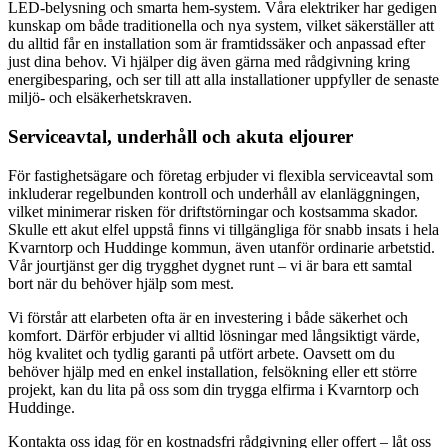
LED-belysning och smarta hem-system. Våra elektriker har gedigen
kunskap om både traditionella och nya system, vilket säkerställer att
du alltid får en installation som är framtidssäker och anpassad efter
just dina behov. Vi hjälper dig även gärna med rådgivning kring
energibesparing, och ser till att alla installationer uppfyller de senaste
miljö- och elsäkerhetskraven.
Serviceavtal, underhåll och akuta eljourer
För fastighetsägare och företag erbjuder vi flexibla serviceavtal som
inkluderar regelbunden kontroll och underhåll av elanläggningen,
vilket minimerar risken för driftstörningar och kostsamma skador.
Skulle ett akut elfel uppstå finns vi tillgängliga för snabb insats i hela
Kvarntorp och Huddinge kommun, även utanför ordinarie arbetstid.
Vår jourtjänst ger dig trygghet dygnet runt – vi är bara ett samtal
bort när du behöver hjälp som mest.
Vi förstår att elarbeten ofta är en investering i både säkerhet och
komfort. Därför erbjuder vi alltid lösningar med långsiktigt värde,
hög kvalitet och tydlig garanti på utfört arbete. Oavsett om du
behöver hjälp med en enkel installation, felsökning eller ett större
projekt, kan du lita på oss som din trygga elfirma i Kvarntorp och
Huddinge.
Kontakta oss idag för en kostnadsfri rådgivning eller offert – låt oss