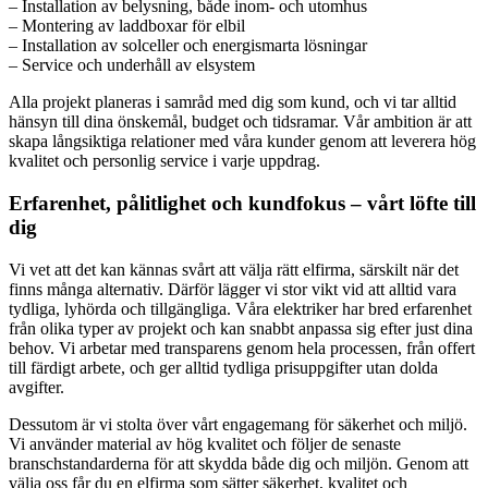
– Installation av belysning, både inom- och utomhus
– Montering av laddboxar för elbil
– Installation av solceller och energismarta lösningar
– Service och underhåll av elsystem
Alla projekt planeras i samråd med dig som kund, och vi tar alltid
hänsyn till dina önskemål, budget och tidsramar. Vår ambition är att
skapa långsiktiga relationer med våra kunder genom att leverera hög
kvalitet och personlig service i varje uppdrag.
Erfarenhet, pålitlighet och kundfokus – vårt löfte till
dig
Vi vet att det kan kännas svårt att välja rätt elfirma, särskilt när det
finns många alternativ. Därför lägger vi stor vikt vid att alltid vara
tydliga, lyhörda och tillgängliga. Våra elektriker har bred erfarenhet
från olika typer av projekt och kan snabbt anpassa sig efter just dina
behov. Vi arbetar med transparens genom hela processen, från offert
till färdigt arbete, och ger alltid tydliga prisuppgifter utan dolda
avgifter.
Dessutom är vi stolta över vårt engagemang för säkerhet och miljö.
Vi använder material av hög kvalitet och följer de senaste
branschstandarderna för att skydda både dig och miljön. Genom att
välja oss får du en elfirma som sätter säkerhet, kvalitet och