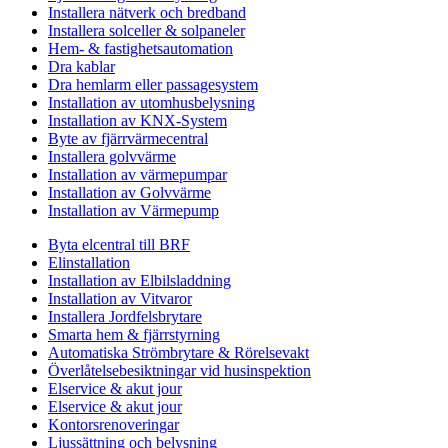
Installera nätverk och bredband
Installera solceller & solpaneler
Hem- & fastighetsautomation
Dra kablar
Dra hemlarm eller passagesystem
Installation av utomhusbelysning
Installation av KNX-System
Byte av fjärrvärmecentral
Installera golvvärme
Installation av värmepumpar
Installation av Golvvärme
Installation av Värmepump
Byta elcentral till BRF
Elinstallation
Installation av Elbilsladdning
Installation av Vitvaror
Installera Jordfelsbrytare
Smarta hem & fjärrstyrning
Automatiska Strömbrytare & Rörelsevakt
Överlåtelsebesiktningar vid husinspektion
Elservice & akut jour
Elservice & akut jour
Kontorsrenoveringar
Ljussättning och belysning