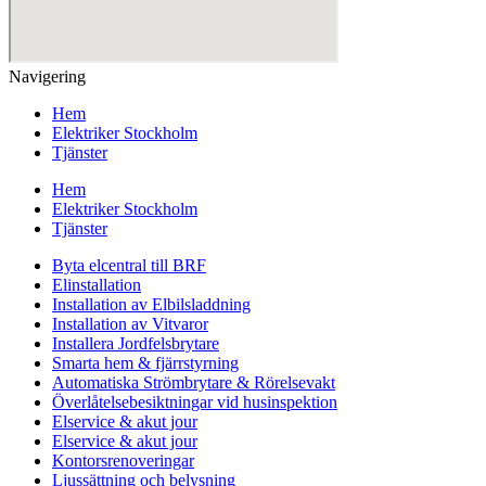
Navigering
Hem
Elektriker Stockholm
Tjänster
Hem
Elektriker Stockholm
Tjänster
Byta elcentral till BRF
Elinstallation
Installation av Elbilsladdning
Installation av Vitvaror
Installera Jordfelsbrytare
Smarta hem & fjärrstyrning
Automatiska Strömbrytare & Rörelsevakt
Överlåtelsebesiktningar vid husinspektion
Elservice & akut jour
Elservice & akut jour
Kontorsrenoveringar
Ljussättning och belysning