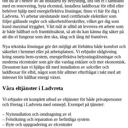
om du är i behov av att installera ny belysning, dra om el i samband
med en renovering, byta elcentral, installera laddboxar för elbil eller
behöver hjälp med energieffektiva lösningar, finns vi här för dig i
Ladvreta. Vi arbetar uteslutande med certifierade elektriker som
följer gällande regler och säkerhetsföreskrifter, vilket ger dig som
kund maximal trygghet. Vårt mål är alltid att leverera ett arbete som
är både hållbart och framtidssäkrat, så att du kan känna dig säker på
att din el fungerar som den ska, idag och lång tid framöver.
Nya tekniska lösningar gör det möjligt att förbättra både komfort och
säkerhet i hemmet eller på arbetsplatsen. Vi erbjuder rådgivning
kring smarta hem-system, energieffektiva belysningslösningar och
moderna elcentraler som gör din vardag enklare och mer ekonomisk.
Dessutom kan vi hjälpa till med installation av solceller och
laddboxar för elbil, något som blir alltmer efterfrågat i takt med att
intresset för hållbar energi växer.
Våra eltjänster i Ladvreta
Vi erbjuder ett komplett utbud av eltjänster för både privatpersoner
och företag i Ladvreta med omnejd. Exempel på tjänster:
– Nyinstallation och omdragning av el
– Felsökning och reparation av befintliga system
– Byte och uppgradering av elcentraler