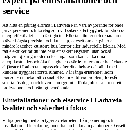
expert på elinstallationer och
service
Att hitta en pålitlig elfirma i Ladvreta kan vara avgörande för både
privatpersoner och företag som vill säkerställa trygghet, funktion och
energieffektivitet i sina fastigheter. Elinstallationer och reparationer
kräver högsta precision och kunskap, oavsett om det gäller en
mindre lägenhet, ett större hus, kontor eller industriella lokaler. Med
rätt elektriker får du inte bara ett säkert elsystem, utan också
rådgivning kring moderna lösningar som kan sänka dina
energikostnader och öka fastighetens värde. Vi erbjuder heltäckande
eltjänster i Ladvreta, anpassade efter dina behov och alltid med
kundens trygghet i första rummet. Vår långa erfarenhet inom
branschen innebär att vi snabbt kan identifiera problem, föreslå
smarta lösningar och leverera noggrant utförda jobb – allt med ett
professionellt och vänligt bemötande.
Elinstallationer och elservice i Ladvreta –
kvalitet och säkerhet i fokus
Vi hjälper dig med alla typer av elarbeten, från planering och
installation till felsökning, underhåll och akuta reparationer. Oavsett