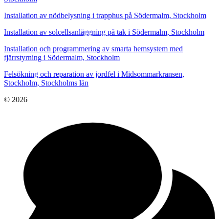
Installation av nödbelysning i trapphus på Södermalm, Stockholm
Installation av solcellsanläggning på tak i Södermalm, Stockholm
Installation och programmering av smarta hemsystem med
fjärrstyrning i Södermalm, Stockholm
Felsökning och reparation av jordfel i Midsommarkransen,
Stockholm, Stockholms län
© 2026