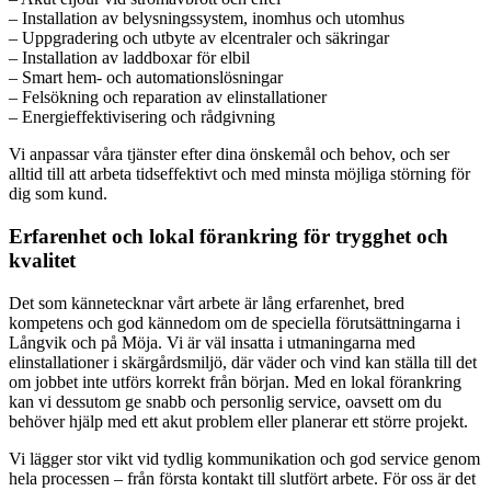
– Installation av belysningssystem, inomhus och utomhus
– Uppgradering och utbyte av elcentraler och säkringar
– Installation av laddboxar för elbil
– Smart hem- och automationslösningar
– Felsökning och reparation av elinstallationer
– Energieffektivisering och rådgivning
Vi anpassar våra tjänster efter dina önskemål och behov, och ser
alltid till att arbeta tidseffektivt och med minsta möjliga störning för
dig som kund.
Erfarenhet och lokal förankring för trygghet och
kvalitet
Det som kännetecknar vårt arbete är lång erfarenhet, bred
kompetens och god kännedom om de speciella förutsättningarna i
Långvik och på Möja. Vi är väl insatta i utmaningarna med
elinstallationer i skärgårdsmiljö, där väder och vind kan ställa till det
om jobbet inte utförs korrekt från början. Med en lokal förankring
kan vi dessutom ge snabb och personlig service, oavsett om du
behöver hjälp med ett akut problem eller planerar ett större projekt.
Vi lägger stor vikt vid tydlig kommunikation och god service genom
hela processen – från första kontakt till slutfört arbete. För oss är det