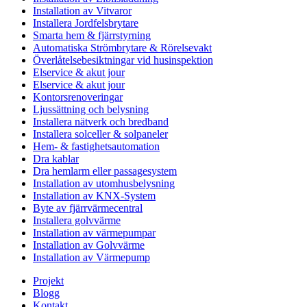
Installation av Vitvaror
Installera Jordfelsbrytare
Smarta hem & fjärrstyrning
Automatiska Strömbrytare & Rörelsevakt
Överlåtelsebesiktningar vid husinspektion
Elservice & akut jour
Elservice & akut jour
Kontorsrenoveringar
Ljussättning och belysning
Installera nätverk och bredband
Installera solceller & solpaneler
Hem- & fastighetsautomation
Dra kablar
Dra hemlarm eller passagesystem
Installation av utomhusbelysning
Installation av KNX-System
Byte av fjärrvärmecentral
Installera golvvärme
Installation av värmepumpar
Installation av Golvvärme
Installation av Värmepump
Projekt
Blogg
Kontakt