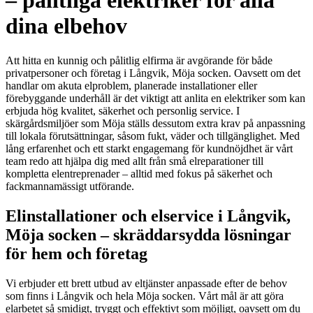
– pålitliga elektriker för alla
dina elbehov
Att hitta en kunnig och pålitlig elfirma är avgörande för både
privatpersoner och företag i Långvik, Möja socken. Oavsett om det
handlar om akuta elproblem, planerade installationer eller
förebyggande underhåll är det viktigt att anlita en elektriker som kan
erbjuda hög kvalitet, säkerhet och personlig service. I
skärgårdsmiljöer som Möja ställs dessutom extra krav på anpassning
till lokala förutsättningar, såsom fukt, väder och tillgänglighet. Med
lång erfarenhet och ett starkt engagemang för kundnöjdhet är vårt
team redo att hjälpa dig med allt från små elreparationer till
kompletta elentreprenader – alltid med fokus på säkerhet och
fackmannamässigt utförande.
Elinstallationer och elservice i Långvik,
Möja socken – skräddarsydda lösningar
för hem och företag
Vi erbjuder ett brett utbud av eltjänster anpassade efter de behov
som finns i Långvik och hela Möja socken. Vårt mål är att göra
elarbetet så smidigt, tryggt och effektivt som möjligt, oavsett om du