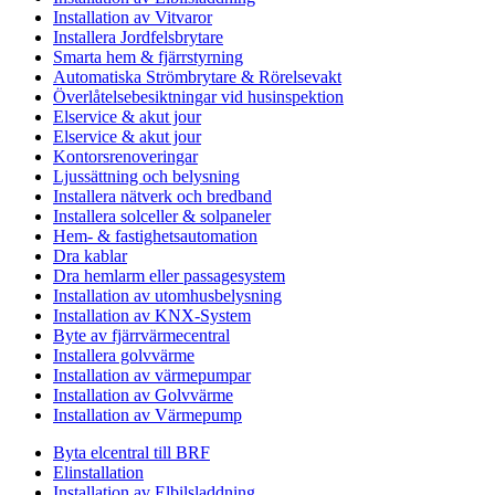
Installation av Vitvaror
Installera Jordfelsbrytare
Smarta hem & fjärrstyrning
Automatiska Strömbrytare & Rörelsevakt
Överlåtelsebesiktningar vid husinspektion
Elservice & akut jour
Elservice & akut jour
Kontorsrenoveringar
Ljussättning och belysning
Installera nätverk och bredband
Installera solceller & solpaneler
Hem- & fastighetsautomation
Dra kablar
Dra hemlarm eller passagesystem
Installation av utomhusbelysning
Installation av KNX-System
Byte av fjärrvärmecentral
Installera golvvärme
Installation av värmepumpar
Installation av Golvvärme
Installation av Värmepump
Byta elcentral till BRF
Elinstallation
Installation av Elbilsladdning