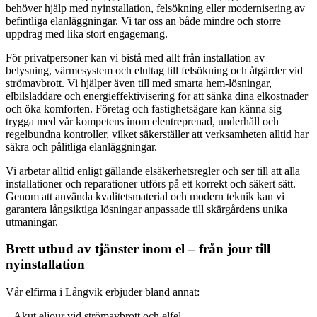
behöver hjälp med nyinstallation, felsökning eller modernisering av
befintliga elanläggningar. Vi tar oss an både mindre och större
uppdrag med lika stort engagemang.
För privatpersoner kan vi bistå med allt från installation av
belysning, värmesystem och eluttag till felsökning och åtgärder vid
strömavbrott. Vi hjälper även till med smarta hem-lösningar,
elbilsladdare och energieffektivisering för att sänka dina elkostnader
och öka komforten. Företag och fastighetsägare kan känna sig
trygga med vår kompetens inom elentreprenad, underhåll och
regelbundna kontroller, vilket säkerställer att verksamheten alltid har
säkra och pålitliga elanläggningar.
Vi arbetar alltid enligt gällande elsäkerhetsregler och ser till att alla
installationer och reparationer utförs på ett korrekt och säkert sätt.
Genom att använda kvalitetsmaterial och modern teknik kan vi
garantera långsiktiga lösningar anpassade till skärgårdens unika
utmaningar.
Brett utbud av tjänster inom el – från jour till
nyinstallation
Vår elfirma i Långvik erbjuder bland annat:
– Akut eljour vid strömavbrott och elfel