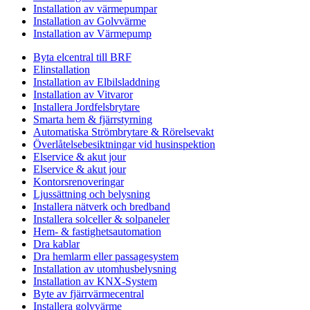
Installation av värmepumpar
Installation av Golvvärme
Installation av Värmepump
Byta elcentral till BRF
Elinstallation
Installation av Elbilsladdning
Installation av Vitvaror
Installera Jordfelsbrytare
Smarta hem & fjärrstyrning
Automatiska Strömbrytare & Rörelsevakt
Överlåtelsebesiktningar vid husinspektion
Elservice & akut jour
Elservice & akut jour
Kontorsrenoveringar
Ljussättning och belysning
Installera nätverk och bredband
Installera solceller & solpaneler
Hem- & fastighetsautomation
Dra kablar
Dra hemlarm eller passagesystem
Installation av utomhusbelysning
Installation av KNX-System
Byte av fjärrvärmecentral
Installera golvvärme