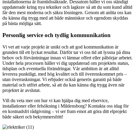
installationerna är framtidssäkrade. Dessutom håller vi oss ständigt
uppdaterade kring nya tekniker och lagkrav så att du som kund alltid
får den mest moderna och säkra lösningen. Genom att anlita oss kan
du känna dig trygg med att både människor och egendom skyddas
på bästa möjliga sätt.
Personlig service och tydlig kommunikation
Vi vet att varje projekt är unikt och att god kommunikation är
grunden till ett lyckat resultat. Därför tar vi oss tid att lyssna på dina
behov och förväntningar innan vi lämnar offert eller påbörjar arbetet.
Under hela processen håller vi dig uppdaterad om projektets status,
tidsplan och eventuella förändringar. Vår ambition är att alltid
leverera punktligt, med hög kvalitet och till överenskommet pris –
utan överraskningar. Vi erbjuder också generös garanti på både
material och utfört arbete, så att du kan känna dig trygg även när
projektet är avslutat.
Vill du veta mer om hur vi kan hjälpa dig med elservice,
installationer eller felsökning i Mildensborg? Kontakta oss idag för
en kostnadsfri rådgivning – vi ser fram emot att göra ditt elprojekt
både säkert och bekymmersfritt!