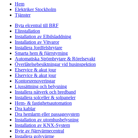
Hem
Elektriker Stockholm
Tjänster
Byta elcentral till BRF
Elinstallation
Installation av Elbilsladdning
Installation av Vitvaror
Installera Jordfelsbrytare
Smarta hem & fjärrstyrning
Automatiska Strömbrytare & Rörelsevakt
Överlåtelsebesiktningar vid husinspektion
Elservice & akut jour
Elservice & akut jour
Kontorsrenoveringar
Ljussättning och belysning
Installera nätverk och bredband
Installera solceller & solpaneler
Hem- & fastighetsautomation
Dra kablar
Dra hemlarm eller passagesystem
Installation av utomhusbelysning
Installation av KNX-System
Byte av fjärrvärmecentral
Installera golvvärme