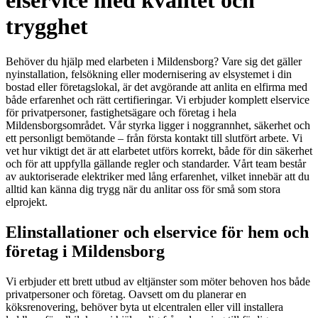
elservice med kvalitet och
trygghet
Behöver du hjälp med elarbeten i Mildensborg? Vare sig det gäller
nyinstallation, felsökning eller modernisering av elsystemet i din
bostad eller företagslokal, är det avgörande att anlita en elfirma med
både erfarenhet och rätt certifieringar. Vi erbjuder komplett elservice
för privatpersoner, fastighetsägare och företag i hela
Mildensborgsområdet. Vår styrka ligger i noggrannhet, säkerhet och
ett personligt bemötande – från första kontakt till slutfört arbete. Vi
vet hur viktigt det är att elarbetet utförs korrekt, både för din säkerhet
och för att uppfylla gällande regler och standarder. Vårt team består
av auktoriserade elektriker med lång erfarenhet, vilket innebär att du
alltid kan känna dig trygg när du anlitar oss för små som stora
elprojekt.
Elinstallationer och elservice för hem och
företag i Mildensborg
Vi erbjuder ett brett utbud av eltjänster som möter behoven hos både
privatpersoner och företag. Oavsett om du planerar en
köksrenovering, behöver byta ut elcentralen eller vill installera