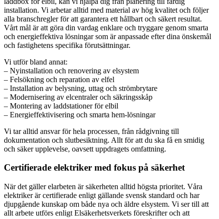
laddbox för elbil, kan vi hjälpa dig från planering till färdig
installation. Vi arbetar alltid med material av hög kvalitet och följer
alla branschregler för att garantera ett hållbart och säkert resultat.
Vårt mål är att göra din vardag enklare och tryggare genom smarta
och energieffektiva lösningar som är anpassade efter dina önskemål
och fastighetens specifika förutsättningar.
Vi utför bland annat:
– Nyinstallation och renovering av elsystem
– Felsökning och reparation av elfel
– Installation av belysning, uttag och strömbrytare
– Modernisering av elcentraler och säkringsskåp
– Montering av laddstationer för elbil
– Energieffektivisering och smarta hem-lösningar
Vi tar alltid ansvar för hela processen, från rådgivning till
dokumentation och slutbesiktning. Allt för att du ska få en smidig
och säker upplevelse, oavsett uppdragets omfattning.
Certifierade elektriker med fokus på säkerhet
När det gäller elarbeten är säkerheten alltid högsta prioritet. Våra
elektriker är certifierade enligt gällande svensk standard och har
djupgående kunskap om både nya och äldre elsystem. Vi ser till att
allt arbete utförs enligt Elsäkerhetsverkets föreskrifter och att