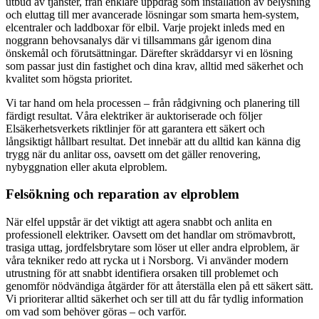
utbud av tjänster, från enklare uppdrag som installation av belysning
och eluttag till mer avancerade lösningar som smarta hem-system,
elcentraler och laddboxar för elbil. Varje projekt inleds med en
noggrann behovsanalys där vi tillsammans går igenom dina
önskemål och förutsättningar. Därefter skräddarsyr vi en lösning
som passar just din fastighet och dina krav, alltid med säkerhet och
kvalitet som högsta prioritet.
Vi tar hand om hela processen – från rådgivning och planering till
färdigt resultat. Våra elektriker är auktoriserade och följer
Elsäkerhetsverkets riktlinjer för att garantera ett säkert och
långsiktigt hållbart resultat. Det innebär att du alltid kan känna dig
trygg när du anlitar oss, oavsett om det gäller renovering,
nybyggnation eller akuta elproblem.
Felsökning och reparation av elproblem
När elfel uppstår är det viktigt att agera snabbt och anlita en
professionell elektriker. Oavsett om det handlar om strömavbrott,
trasiga uttag, jordfelsbrytare som löser ut eller andra elproblem, är
våra tekniker redo att rycka ut i Norsborg. Vi använder modern
utrustning för att snabbt identifiera orsaken till problemet och
genomför nödvändiga åtgärder för att återställa elen på ett säkert sätt.
Vi prioriterar alltid säkerhet och ser till att du får tydlig information
om vad som behöver göras – och varför.