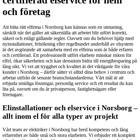
certifierad elservice för hem
och företag
Att hitta rätt elfirma i Norsborg kan kännas som en utmaning,
särskilt när det gäller att säkerställa att arbetet blir utfört korrekt,
säkert och enligt gällande regler. Oavsett om du behöver hjälp med
nyinstallationer, felsökning eller regelbundet underhåll av elsystem
är det avgörande att samarbeta med en elfirma som är både erfaren
och certifierad. Ett professionellt utfört elarbete minskar risken för
elfel, ökar säkerheten och kan dessutom bidra till energibesparing på
lång sikt. Vi vet att trygghet och kvalitet är det viktigaste för våra
kunder i Norsborg – därför sätter vi alltid dina behov i centrum och
arbetar utifrån de senaste branschstandarderna. Vårt mål är att
erbjuda smidiga lösningar, personlig service och ett resultat du kan
lita på, oavsett om du är privatperson, fastighetsägare eller
företagare.
Elinstallationer och elservice i Norsborg –
allt inom el för alla typer av projekt
Vårt team av elektriker i Norsborg har bred kompetens och lång
erfarenhet av både små och stora elarbeten. Vi erbjuder ett komplett