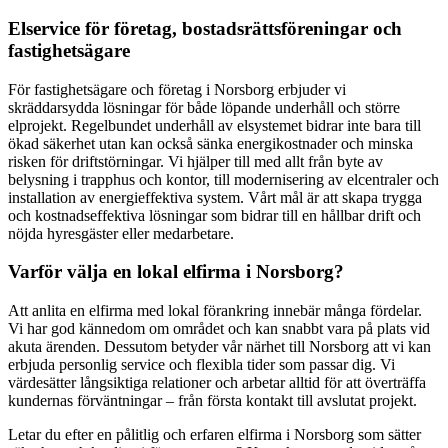
Elservice för företag, bostadsrättsföreningar och
fastighetsägare
För fastighetsägare och företag i Norsborg erbjuder vi
skräddarsydda lösningar för både löpande underhåll och större
elprojekt. Regelbundet underhåll av elsystemet bidrar inte bara till
ökad säkerhet utan kan också sänka energikostnader och minska
risken för driftstörningar. Vi hjälper till med allt från byte av
belysning i trapphus och kontor, till modernisering av elcentraler och
installation av energieffektiva system. Vårt mål är att skapa trygga
och kostnadseffektiva lösningar som bidrar till en hållbar drift och
nöjda hyresgäster eller medarbetare.
Varför välja en lokal elfirma i Norsborg?
Att anlita en elfirma med lokal förankring innebär många fördelar.
Vi har god kännedom om området och kan snabbt vara på plats vid
akuta ärenden. Dessutom betyder vår närhet till Norsborg att vi kan
erbjuda personlig service och flexibla tider som passar dig. Vi
värdesätter långsiktiga relationer och arbetar alltid för att överträffa
kundernas förväntningar – från första kontakt till avslutat projekt.
Letar du efter en pålitlig och erfaren elfirma i Norsborg som sätter