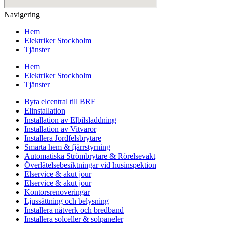
Navigering
Hem
Elektriker Stockholm
Tjänster
Hem
Elektriker Stockholm
Tjänster
Byta elcentral till BRF
Elinstallation
Installation av Elbilsladdning
Installation av Vitvaror
Installera Jordfelsbrytare
Smarta hem & fjärrstyrning
Automatiska Strömbrytare & Rörelsevakt
Överlåtelsebesiktningar vid husinspektion
Elservice & akut jour
Elservice & akut jour
Kontorsrenoveringar
Ljussättning och belysning
Installera nätverk och bredband
Installera solceller & solpaneler