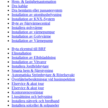
Hem- & fastighetsautomation
Dra kablar
Dra hemlarm eller passagesystem
Installation av utomhusbelysning
Installation av KNX-System
Byte av fjärrvärmecentral
Installera golvvärme
Installation av värmepumpar
Installation av Golvvärme
Installation av Värmepump
Byta elcentral till BRF
Elinstallation
Installation av Elbilsladdning
Installation av Vitvaror
Installera Jordfelsbrytare
Smarta hem & fjärrstyrning
Automatiska Strömbrytare & Rörelsevakt
Överlåtelsebesiktningar vid husinspektion
Elservice & akut jour
Elservice & akut jour
Kontorsrenoveringar
Ljussättning och belysning
Installera nätverk och bredband
Installera solceller & solpaneler