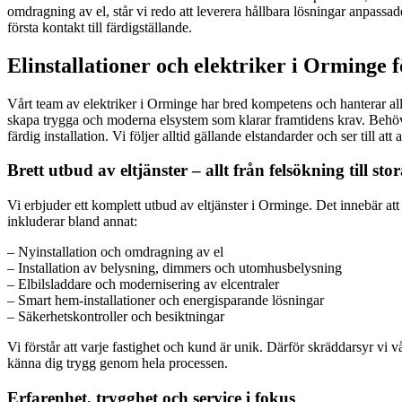
omdragning av el, står vi redo att leverera hållbara lösningar anpassade 
första kontakt till färdigställande.
Elinstallationer och elektriker i Orminge 
Vårt team av elektriker i Orminge har bred kompetens och hanterar allt 
skapa trygga och moderna elsystem som klarar framtidens krav. Behöver 
färdig installation. Vi följer alltid gällande elstandarder och ser till 
Brett utbud av eltjänster – allt från felsökning till sto
Vi erbjuder ett komplett utbud av eltjänster i Orminge. Det innebär att 
inkluderar bland annat:
– Nyinstallation och omdragning av el
– Installation av belysning, dimmers och utomhusbelysning
– Elbilsladdare och modernisering av elcentraler
– Smart hem-installationer och energisparande lösningar
– Säkerhetskontroller och besiktningar
Vi förstår att varje fastighet och kund är unik. Därför skräddarsyr vi
känna dig trygg genom hela processen.
Erfarenhet, trygghet och service i fokus