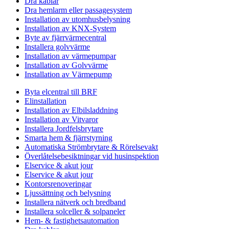
Dra kablar
Dra hemlarm eller passagesystem
Installation av utomhusbelysning
Installation av KNX-System
Byte av fjärrvärmecentral
Installera golvvärme
Installation av värmepumpar
Installation av Golvvärme
Installation av Värmepump
Byta elcentral till BRF
Elinstallation
Installation av Elbilsladdning
Installation av Vitvaror
Installera Jordfelsbrytare
Smarta hem & fjärrstyrning
Automatiska Strömbrytare & Rörelsevakt
Överlåtelsebesiktningar vid husinspektion
Elservice & akut jour
Elservice & akut jour
Kontorsrenoveringar
Ljussättning och belysning
Installera nätverk och bredband
Installera solceller & solpaneler
Hem- & fastighetsautomation