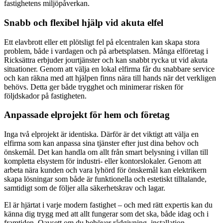
fastighetens miljöpåverkan.
Snabb och flexibel hjälp vid akuta elfel
Ett elavbrott eller ett plötsligt fel på elcentralen kan skapa stora
problem, både i vardagen och på arbetsplatsen. Många elföretag i
Ricksättra erbjuder jourtjänster och kan snabbt rycka ut vid akuta
situationer. Genom att välja en lokal elfirma får du snabbare service
och kan räkna med att hjälpen finns nära till hands när det verkligen
behövs. Detta ger både trygghet och minimerar risken för
följdskador på fastigheten.
Anpassade elprojekt för hem och företag
Inga två elprojekt är identiska. Därför är det viktigt att välja en
elfirma som kan anpassa sina tjänster efter just dina behov och
önskemål. Det kan handla om allt från smart belysning i villan till
kompletta elsystem för industri- eller kontorslokaler. Genom att
arbeta nära kunden och vara lyhörd för önskemål kan elektrikern
skapa lösningar som både är funktionella och estetiskt tilltalande,
samtidigt som de följer alla säkerhetskrav och lagar.
El är hjärtat i varje modern fastighet – och med rätt expertis kan du
känna dig trygg med att allt fungerar som det ska, både idag och i
framtiden. Oavsett om du behöver rådgivning, installation,