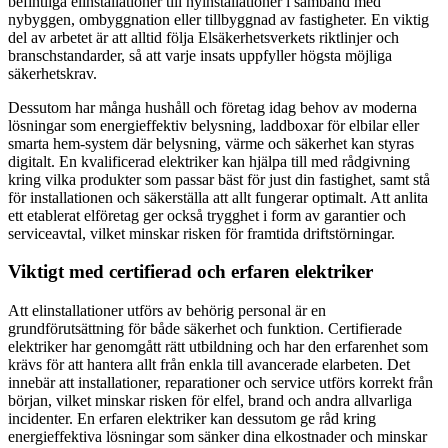
befintliga elinstallationer till nyinstallationer i samband med
nybyggen, ombyggnation eller tillbyggnad av fastigheter. En viktig
del av arbetet är att alltid följa Elsäkerhetsverkets riktlinjer och
branschstandarder, så att varje insats uppfyller högsta möjliga
säkerhetskrav.
Dessutom har många hushåll och företag idag behov av moderna
lösningar som energieffektiv belysning, laddboxar för elbilar eller
smarta hem-system där belysning, värme och säkerhet kan styras
digitalt. En kvalificerad elektriker kan hjälpa till med rådgivning
kring vilka produkter som passar bäst för just din fastighet, samt stå
för installationen och säkerställa att allt fungerar optimalt. Att anlita
ett etablerat elföretag ger också trygghet i form av garantier och
serviceavtal, vilket minskar risken för framtida driftstörningar.
Viktigt med certifierad och erfaren elektriker
Att elinstallationer utförs av behörig personal är en
grundförutsättning för både säkerhet och funktion. Certifierade
elektriker har genomgått rätt utbildning och har den erfarenhet som
krävs för att hantera allt från enkla till avancerade elarbeten. Det
innebär att installationer, reparationer och service utförs korrekt från
början, vilket minskar risken för elfel, brand och andra allvarliga
incidenter. En erfaren elektriker kan dessutom ge råd kring
energieffektiva lösningar som sänker dina elkostnader och minskar