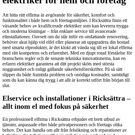
elektriker för hem och företag
Att hitta rätt elfirma är avgörande för säkerhet, komfort och
funktionalitet i både hem och företagsmiljöer. I Ricksättra finns ett
växande behov av kvalificerade elektriker som kan leverera trygga
och moderna lösningar – från enklare service till avancerade
elinstallationer. Oavsett om du står inför en omfattande renovering,
behöver akut hjälp vid elfel eller planerar att uppgradera din bostad
med smarta elprodukter, är det klokt att vända sig till en lokal elfirma
med rätt kompetens och erfarenhet. Med en djupt rotad förståelse för
branschens regler och de senaste tekniska innovationerna, kan en
erfaren elektriker garantera att ditt projekt sköts med största
noggrannhet och enligt gällande säkerhetsföreskrifter. På så sätt
slipper du både framtida problem och onödiga kostnader, samtidigt
som du kan känna dig trygg i att allt är korrekt utfört från början till
slut.
Elservice och installationer i Ricksättra –
allt inom el med fokus på säkerhet
En professionell elfirma i Ricksättra erbjuder ett brett utbud av
tjänster, anpassade efter både privatpersoners och företags olika
behov. Det kan handla om allt från felsökning och reparationer av