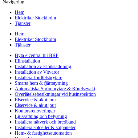
Navigering
Hem
Elektriker Stockholm
Tjänster
Hem
Elektriker Stockholm
Tjänster
Byta elcentral till BRF
Elinstallation
Installation av Elbilsladdning
Installation av Vitvaror
Installera Jordfelsbrytare
Smarta hem & fjärrstyrning
Automatiska Strömbrytare & Rörelsevakt
Överlåtelsebesiktningar vid husinspektion
Elservice & akut jour
Elservice & akut jour
Kontorsrenoveringar
Ljussättning och belysning
Installera nätverk och bredband
Installera solceller & solpaneler
Hem- & fastighetsautomation