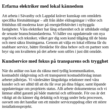
Erfarna elektriker med lokal kännedom
Att arbeta i Sävastby och Lappdal kräver kunskap om områdets
specifika förutsättningar – allt från äldre eldragningar i villor och
fritidshus till moderna krav på energieffektivitet i nybyggda
fastigheter. Våra elektriker har lång erfarenhet och är utbildade enligt
de senaste branschstandarderna. Vi håller oss uppdaterade om nya
regelverk och tekniker, vilket ger dig som kund tillgång till de bästa
och mest säkra lösningarna. Genom att välja en lokal elfirma får du
snabbare service, bättre förståelse för dina behov och en partner som
bryr sig om kvaliteten på det arbete som utförs i just ditt område.
Kundservice med fokus på transparens och trygghet
När du anlitar oss kan du räkna med tydlig kommunikation,
kostnadsfri rådgivning och ett transparent kostnadsförslag innan
arbetet påbörjas. Vi värdesätter långsiktiga relationer med våra
kunder och ser alltid till att du får svar på dina frågor, samt löpande
uppdateringar om projektets status. Allt arbete dokumenteras och vi
lämnar alltid garanti på både material och utförande. För oss är det
viktigt att du känner dig delaktig och trygg under hela processen,
oavsett om det handlar om ett mindre serviceuppdrag eller ett större
installationsprojekt.