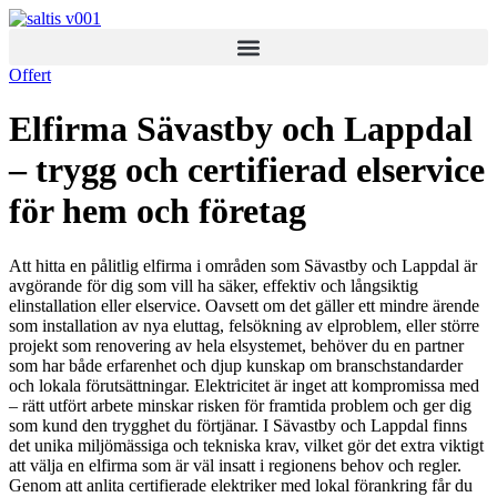
Skip
to
content
Offert
Elfirma Sävastby och Lappdal
– trygg och certifierad elservice
för hem och företag
Att hitta en pålitlig elfirma i områden som Sävastby och Lappdal är
avgörande för dig som vill ha säker, effektiv och långsiktig
elinstallation eller elservice. Oavsett om det gäller ett mindre ärende
som installation av nya eluttag, felsökning av elproblem, eller större
projekt som renovering av hela elsystemet, behöver du en partner
som har både erfarenhet och djup kunskap om branschstandarder
och lokala förutsättningar. Elektricitet är inget att kompromissa med
– rätt utfört arbete minskar risken för framtida problem och ger dig
som kund den trygghet du förtjänar. I Sävastby och Lappdal finns
det unika miljömässiga och tekniska krav, vilket gör det extra viktigt
att välja en elfirma som är väl insatt i regionens behov och regler.
Genom att anlita certifierade elektriker med lokal förankring får du