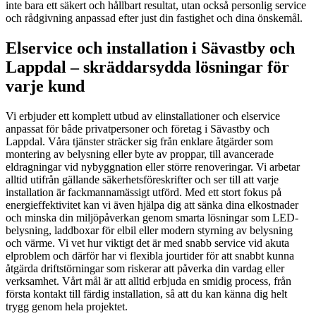
inte bara ett säkert och hållbart resultat, utan också personlig service
och rådgivning anpassad efter just din fastighet och dina önskemål.
Elservice och installation i Sävastby och
Lappdal – skräddarsydda lösningar för
varje kund
Vi erbjuder ett komplett utbud av elinstallationer och elservice
anpassat för både privatpersoner och företag i Sävastby och
Lappdal. Våra tjänster sträcker sig från enklare åtgärder som
montering av belysning eller byte av proppar, till avancerade
eldragningar vid nybyggnation eller större renoveringar. Vi arbetar
alltid utifrån gällande säkerhetsföreskrifter och ser till att varje
installation är fackmannamässigt utförd. Med ett stort fokus på
energieffektivitet kan vi även hjälpa dig att sänka dina elkostnader
och minska din miljöpåverkan genom smarta lösningar som LED-
belysning, laddboxar för elbil eller modern styrning av belysning
och värme. Vi vet hur viktigt det är med snabb service vid akuta
elproblem och därför har vi flexibla jourtider för att snabbt kunna
åtgärda driftstörningar som riskerar att påverka din vardag eller
verksamhet. Vårt mål är att alltid erbjuda en smidig process, från
första kontakt till färdig installation, så att du kan känna dig helt
trygg genom hela projektet.