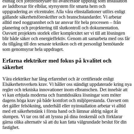
eluttag och jordfelsbrytare till avancerade uppdrag som installation
av laddboxar för elbilar, styrsystem för smarta hem och
uppgradering av elcentraler. Alla våra elinstallationer utförs enligt
gällande säkerhetsföreskrifter och branschstandarder. Vi arbetar
alltid med noggrannhet och tar ansvar för hela processen – från
planering och projektering till slutkontroll och dokumentation.
Oavsett projektets storlek eller komplexitet ser vi till att lösningen
blir både säker och energieffektiv. Genom att samarbeta med oss får
du tillgång till den senaste tekniken och ett personligt bemötande
som genomsyrar hela uppdraget.
Erfarna elektriker med fokus på kvalitet och
säkerhet
Våra elektriker har lång erfarenhet och är certifierade enligt
Elsäkerhetsverkets krav. Vi håller oss ständigt uppdaterade kring nya
regler och tekniska innovationer inom elbranschen. Det innebär att
vi kan erbjuda moderna och framtidssäkra lösningar som möter
dagens höga krav på både komfort och miljöprestanda. Oavsett om
det gäller felsökning, underhåll eller nyinstallation arbetar vi alltid
med ett säkerhetstänk i första hand och lämnar aldrig något åt
slumpen. Vi tar oss tid att lyssna på dina önskemål och förklarar
gärna olika alternativ så att du kan fatta välgrundade beslut för din
fastighet.