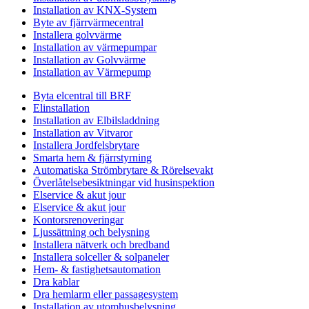
Installation av KNX-System
Byte av fjärrvärmecentral
Installera golvvärme
Installation av värmepumpar
Installation av Golvvärme
Installation av Värmepump
Byta elcentral till BRF
Elinstallation
Installation av Elbilsladdning
Installation av Vitvaror
Installera Jordfelsbrytare
Smarta hem & fjärrstyrning
Automatiska Strömbrytare & Rörelsevakt
Överlåtelsebesiktningar vid husinspektion
Elservice & akut jour
Elservice & akut jour
Kontorsrenoveringar
Ljussättning och belysning
Installera nätverk och bredband
Installera solceller & solpaneler
Hem- & fastighetsautomation
Dra kablar
Dra hemlarm eller passagesystem
Installation av utomhusbelysning