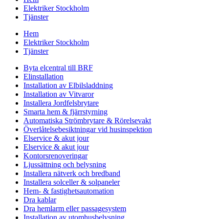
Elektriker Stockholm
Tjänster
Hem
Elektriker Stockholm
Tjänster
Byta elcentral till BRF
Elinstallation
Installation av Elbilsladdning
Installation av Vitvaror
Installera Jordfelsbrytare
Smarta hem & fjärrstyrning
Automatiska Strömbrytare & Rörelsevakt
Överlåtelsebesiktningar vid husinspektion
Elservice & akut jour
Elservice & akut jour
Kontorsrenoveringar
Ljussättning och belysning
Installera nätverk och bredband
Installera solceller & solpaneler
Hem- & fastighetsautomation
Dra kablar
Dra hemlarm eller passagesystem
Installation av utomhusbelysning