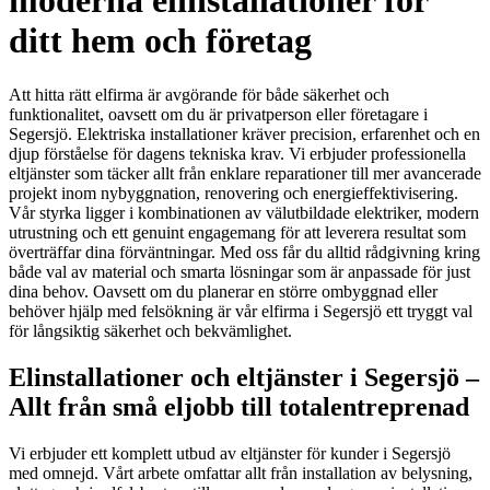
moderna elinstallationer för
ditt hem och företag
Att hitta rätt elfirma är avgörande för både säkerhet och
funktionalitet, oavsett om du är privatperson eller företagare i
Segersjö. Elektriska installationer kräver precision, erfarenhet och en
djup förståelse för dagens tekniska krav. Vi erbjuder professionella
eltjänster som täcker allt från enklare reparationer till mer avancerade
projekt inom nybyggnation, renovering och energieffektivisering.
Vår styrka ligger i kombinationen av välutbildade elektriker, modern
utrustning och ett genuint engagemang för att leverera resultat som
överträffar dina förväntningar. Med oss får du alltid rådgivning kring
både val av material och smarta lösningar som är anpassade för just
dina behov. Oavsett om du planerar en större ombyggnad eller
behöver hjälp med felsökning är vår elfirma i Segersjö ett tryggt val
för långsiktig säkerhet och bekvämlighet.
Elinstallationer och eltjänster i Segersjö –
Allt från små eljobb till totalentreprenad
Vi erbjuder ett komplett utbud av eltjänster för kunder i Segersjö
med omnejd. Vårt arbete omfattar allt från installation av belysning,