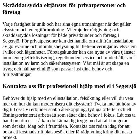
Skräddarsydda eltjänster för privatpersoner och
företag
Varje fastighet är unik och har sina egna utmaningar när det gäller
elsystem och energiförbrukning. Vi erbjuder rådgivning och
skräddarsydda lösningar för både privatkunder och företag i
Segersjö. För privatpersoner kan det handla om allt från installation
av golvvärme och utomhusbelysning till helrenoveringar av elsystem
i villor och lägenheter. Företagskunder kan dra nytta av våra tjänster
inom energieffektivisering, regelbunden service och underhåll, samt
installation av larm och säkerhetssystem. Vårt mål är att skapa en
trygg och hållbar elmiljö som passar just dina behov och
förutsättningar.
Kontakta oss för professionell hjälp med el i Segersjö
Behöver du hjälp med en elinstallation, felsökning eller vill du veta
mer om hur du kan modernisera ditt elsystem? Tveka inte att höra av
dig till oss! Vi erbjuder snabb återkoppling, tydliga offerter och ett
lösningsorienterat arbetssätt som sätter dina behov i fokus. Låt oss ta
hand om din el – så kan du känna dig trygg med att allt fungerar
som det ska, idag och i framtiden. Kontakta oss redan idag för att
boka ett kostnadsfritt platsbesök eller få rådgivning kring ditt nästa
projekt.