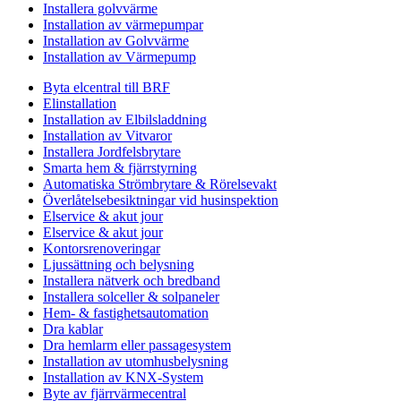
Installera golvvärme
Installation av värmepumpar
Installation av Golvvärme
Installation av Värmepump
Byta elcentral till BRF
Elinstallation
Installation av Elbilsladdning
Installation av Vitvaror
Installera Jordfelsbrytare
Smarta hem & fjärrstyrning
Automatiska Strömbrytare & Rörelsevakt
Överlåtelsebesiktningar vid husinspektion
Elservice & akut jour
Elservice & akut jour
Kontorsrenoveringar
Ljussättning och belysning
Installera nätverk och bredband
Installera solceller & solpaneler
Hem- & fastighetsautomation
Dra kablar
Dra hemlarm eller passagesystem
Installation av utomhusbelysning
Installation av KNX-System
Byte av fjärrvärmecentral