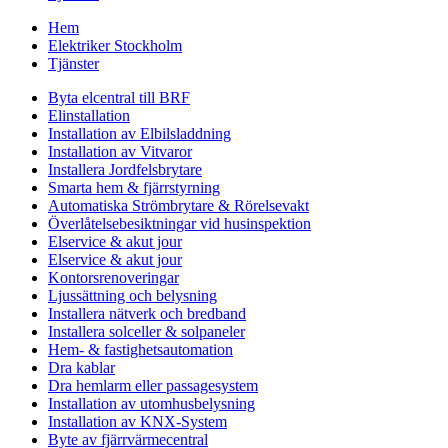
Hem
Elektriker Stockholm
Tjänster
Byta elcentral till BRF
Elinstallation
Installation av Elbilsladdning
Installation av Vitvaror
Installera Jordfelsbrytare
Smarta hem & fjärrstyrning
Automatiska Strömbrytare & Rörelsevakt
Överlåtelsebesiktningar vid husinspektion
Elservice & akut jour
Elservice & akut jour
Kontorsrenoveringar
Ljussättning och belysning
Installera nätverk och bredband
Installera solceller & solpaneler
Hem- & fastighetsautomation
Dra kablar
Dra hemlarm eller passagesystem
Installation av utomhusbelysning
Installation av KNX-System
Byte av fjärrvärmecentral