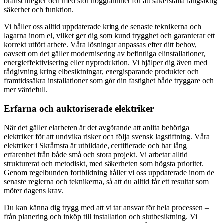
branschregler och med stor noggrannhet för att säkerställa långsiktig
säkerhet och funktion.
Vi håller oss alltid uppdaterade kring de senaste teknikerna och
lagarna inom el, vilket ger dig som kund trygghet och garanterar ett
korrekt utfört arbete. Våra lösningar anpassas efter ditt behov,
oavsett om det gäller modernisering av befintliga elinstallationer,
energieffektivisering eller nyproduktion. Vi hjälper dig även med
rådgivning kring elbesiktningar, energisparande produkter och
framtidssäkra installationer som gör din fastighet både tryggare och
mer värdefull.
Erfarna och auktoriserade elektriker
När det gäller elarbeten är det avgörande att anlita behöriga
elektriker för att undvika risker och följa svensk lagstiftning. Våra
elektriker i Skråmsta är utbildade, certifierade och har lång
erfarenhet från både små och stora projekt. Vi arbetar alltid
strukturerat och metodiskt, med säkerheten som högsta prioritet.
Genom regelbunden fortbildning håller vi oss uppdaterade inom de
senaste reglerna och teknikerna, så att du alltid får ett resultat som
möter dagens krav.
Du kan känna dig trygg med att vi tar ansvar för hela processen –
från planering och inköp till installation och slutbesiktning. Vi