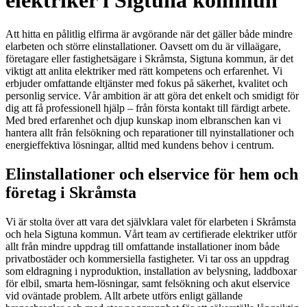
elektriker i Sigtuna kommun
Att hitta en pålitlig elfirma är avgörande när det gäller både mindre
elarbeten och större elinstallationer. Oavsett om du är villaägare,
företagare eller fastighetsägare i Skråmsta, Sigtuna kommun, är det
viktigt att anlita elektriker med rätt kompetens och erfarenhet. Vi
erbjuder omfattande eltjänster med fokus på säkerhet, kvalitet och
personlig service. Vår ambition är att göra det enkelt och smidigt för
dig att få professionell hjälp – från första kontakt till färdigt arbete.
Med bred erfarenhet och djup kunskap inom elbranschen kan vi
hantera allt från felsökning och reparationer till nyinstallationer och
energieffektiva lösningar, alltid med kundens behov i centrum.
Elinstallationer och elservice för hem och
företag i Skråmsta
Vi är stolta över att vara det självklara valet för elarbeten i Skråmsta
och hela Sigtuna kommun. Vårt team av certifierade elektriker utför
allt från mindre uppdrag till omfattande installationer inom både
privatbostäder och kommersiella fastigheter. Vi tar oss an uppdrag
som eldragning i nyproduktion, installation av belysning, laddboxar
för elbil, smarta hem-lösningar, samt felsökning och akut elservice
vid oväntade problem. Allt arbete utförs enligt gällande