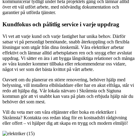
kommunicerar tydligt under hela projektets gång och lämnar alltid
över ett väl utfört arbete, med nödvändig dokumentation och
garantier på utförda tjänster.
Kundfokus och pålitlig service i varje uppdrag
Vi vet att varje kund och varje fastighet har unika behov. Därför
satsar vi på personligt bemötande, snabb återkoppling och flexibla
lösningar som utgår från dina önskemål. Våra elektriker arbetar
effektivt och lämnar alltid arbetsplatsen ren och snygg efter avslutat
uppdrag. Vi sätter en ära i att bygga långsiktiga relationer och många
av våra kunder kommer tillbaka eller rekommenderar oss vidare,
något vi ser som det bästa kvittot på vårt arbete.
Oavsett om du planerar en större renovering, behöver hjälp med
belysning, vill installera elbilsladdare eller har en akut elfråga, står vi
redo att hjälpa dig. Vår lokala närvaro i Skråmsta och Sigtuna
kommun gör att vi snabbt kan vara på plats och erbjuda hjälp när du
behöver det som mest.
Vill du veta mer om våra eltjänster eller boka en elektriker i
Skråmsta? Kontakta oss redan idag för en kostnadsfri rådgivning
eller offert – vi hjälper dig att skapa en trygg och modern elmiljö!