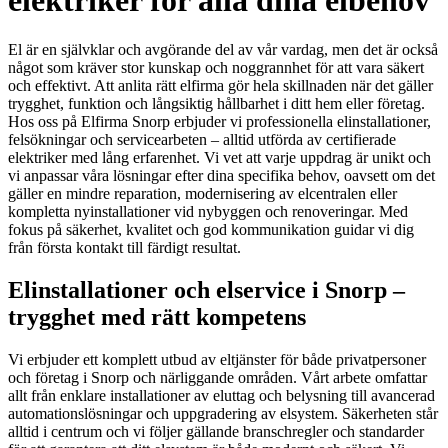
elektriker för alla dina elbehov
El är en självklar och avgörande del av vår vardag, men det är också
något som kräver stor kunskap och noggrannhet för att vara säkert
och effektivt. Att anlita rätt elfirma gör hela skillnaden när det gäller
trygghet, funktion och långsiktig hållbarhet i ditt hem eller företag.
Hos oss på Elfirma Snorp erbjuder vi professionella elinstallationer,
felsökningar och servicearbeten – alltid utförda av certifierade
elektriker med lång erfarenhet. Vi vet att varje uppdrag är unikt och
vi anpassar våra lösningar efter dina specifika behov, oavsett om det
gäller en mindre reparation, modernisering av elcentralen eller
kompletta nyinstallationer vid nybyggen och renoveringar. Med
fokus på säkerhet, kvalitet och god kommunikation guidar vi dig
från första kontakt till färdigt resultat.
Elinstallationer och elservice i Snorp –
trygghet med rätt kompetens
Vi erbjuder ett komplett utbud av eltjänster för både privatpersoner
och företag i Snorp och närliggande områden. Vårt arbete omfattar
allt från enklare installationer av eluttag och belysning till avancerad
automationslösningar och uppgradering av elsystem. Säkerheten står
alltid i centrum och vi följer gällande branschregler och standarder