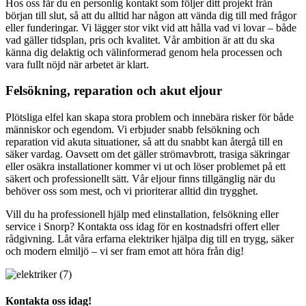
Hos oss får du en personlig kontakt som följer ditt projekt från
början till slut, så att du alltid har någon att vända dig till med frågor
eller funderingar. Vi lägger stor vikt vid att hålla vad vi lovar – både
vad gäller tidsplan, pris och kvalitet. Vår ambition är att du ska
känna dig delaktig och välinformerad genom hela processen och
vara fullt nöjd när arbetet är klart.
Felsökning, reparation och akut eljour
Plötsliga elfel kan skapa stora problem och innebära risker för både
människor och egendom. Vi erbjuder snabb felsökning och
reparation vid akuta situationer, så att du snabbt kan återgå till en
säker vardag. Oavsett om det gäller strömavbrott, trasiga säkringar
eller osäkra installationer kommer vi ut och löser problemet på ett
säkert och professionellt sätt. Vår eljour finns tillgänglig när du
behöver oss som mest, och vi prioriterar alltid din trygghet.
Vill du ha professionell hjälp med elinstallation, felsökning eller
service i Snorp? Kontakta oss idag för en kostnadsfri offert eller
rådgivning. Låt våra erfarna elektriker hjälpa dig till en trygg, säker
och modern elmiljö – vi ser fram emot att höra från dig!
Kontakta oss idag!