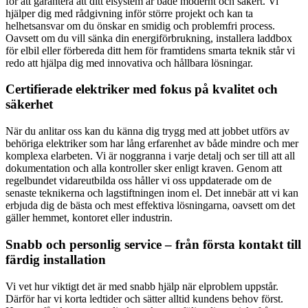
för att garantera att ditt elsystem är både modernt och säkert. Vi
hjälper dig med rådgivning inför större projekt och kan ta
helhetsansvar om du önskar en smidig och problemfri process.
Oavsett om du vill sänka din energiförbrukning, installera laddbox
för elbil eller förbereda ditt hem för framtidens smarta teknik står vi
redo att hjälpa dig med innovativa och hållbara lösningar.
Certifierade elektriker med fokus på kvalitet och
säkerhet
När du anlitar oss kan du känna dig trygg med att jobbet utförs av
behöriga elektriker som har lång erfarenhet av både mindre och mer
komplexa elarbeten. Vi är noggranna i varje detalj och ser till att all
dokumentation och alla kontroller sker enligt kraven. Genom att
regelbundet vidareutbilda oss håller vi oss uppdaterade om de
senaste teknikerna och lagstiftningen inom el. Det innebär att vi kan
erbjuda dig de bästa och mest effektiva lösningarna, oavsett om det
gäller hemmet, kontoret eller industrin.
Snabb och personlig service – från första kontakt till
färdig installation
Vi vet hur viktigt det är med snabb hjälp när elproblem uppstår.
Därför har vi korta ledtider och sätter alltid kundens behov först.