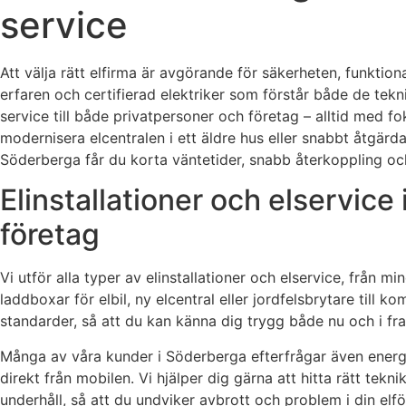
service
Att välja rätt elfirma är avgörande för säkerheten, funktiona
erfaren och certifierad elektriker som förstår både de tekn
service till både privatpersoner och företag – alltid med f
modernisera elcentralen i ett äldre hus eller snabbt åtgärda
Söderberga får du korta väntetider, snabb återkoppling oc
Elinstallationer och elservic
företag
Vi utför alla typer av elinstallationer och elservice, från mi
laddboxar för elbil, ny elcentral eller jordfelsbrytare till k
standarder, så att du kan känna dig trygg både nu och i fr
Många av våra kunder i Söderberga efterfrågar även energ
direkt från mobilen. Vi hjälper dig gärna att hitta rätt tek
underhåll, så att du undviker avbrott och problem i din elfö