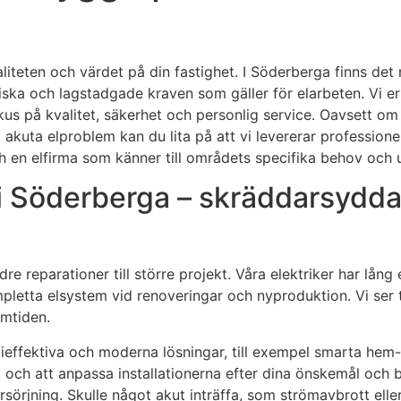
liteten och värdet på din fastighet. I Söderberga finns det m
iska och lagstadgade kraven som gäller för elarbeten. Vi erb
okus på kvalitet, säkerhet och personlig service. Oavsett o
 akuta elproblem kan du lita på att vi levererar professione
h en elfirma som känner till områdets specifika behov och 
e i Söderberga – skräddarsydd
ndre reparationer till större projekt. Våra elektriker har lång
ompletta elsystem vid renoveringar och nyproduktion. Vi ser ti
amtiden.
ieffektiva och moderna lösningar, till exempel smarta hem
nik och att anpassa installationerna efter dina önskemål och
rsörjning. Skulle något akut inträffa, som strömavbrott eller