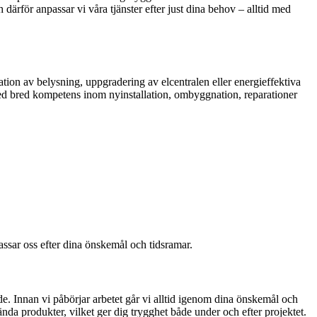
 därför anpassar vi våra tjänster efter just dina behov – alltid med
tion av belysning, uppgradering av elcentralen eller energieffektiva
r med bred kompetens inom nyinstallation, ombyggnation, reparationer
passar oss efter dina önskemål och tidsramar.
e. Innan vi påbörjar arbetet går vi alltid igenom dina önskemål och
nda produkter, vilket ger dig trygghet både under och efter projektet.