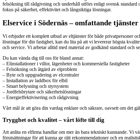
felsökning till rådgivning och underhåll utförs enligt svensk standard o
fokus på säkerhet, effektivitet och långsiktiga lösningar.
Elservice i Södernäs – omfattande tjänster
Vi erbjuder ett komplett utbud av eltjänster för både privatpersoner o
lösningar för din fastighet, kan du lita på att vi levererar högsta kv
och service. Vi arbetar alltid med material av godkänd standard och ser 
Du kan vända dig till oss för bland annat:
– Elinstallationer i villor, lägenheter och kommersiella fastigheter
– Felsökning och åtgärd av elproblem
– Byte och uppgradering av elcentraler
– Installation av laddbox för elbil
– Smart belysning och styrsystem
– Jordfelsbrytare och säkerhetslösningar
– Energieffektivisering och rådgivning
Vårt mål är att göra din vardag enklare och säkrare, oavsett om det gäll
Trygghet och kvalitet – vårt löfte till dig
Att anlita en elfirma handlar om mer än bara tekniskt kunnande. Vi vä
förutsättningar för att kunna ge rätt rekommendationer och en realisti