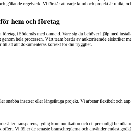
ch gällande regelverk. Vi förstår att varje kund och projekt är unikt, och
 för hem och företag
ch företag i Södernäs med omnejd. Vare sig du behöver hjälp med installa
alitet genom hela processen. Vårt team består av auktoriserade elektrike
till att allt dokumenteras korrekt för din trygghet.
er snabba insatser eller långsiktiga projekt. Vi arbetar flexibelt och an
rdesätter transparens, tydlig kommunikation och ett personligt bemötand
sk offert. Vi följer de senaste branschreglerna och använder endast godkä