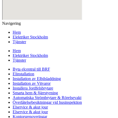
Navigering
Hem
Elektriker Stockholm
Tjänster
Hem
Elektriker Stockholm
Tjänster
Byta elcentral till BRF
Elinstallation
Installation av Elbilsladdning
Installation av Vitvaror
Installera Jordfelsbrytare
Smarta hem & fjärrstyrning
Automatiska Strömbrytare & Rörelsevakt
Överlåtelsebesiktningar vid husinspektion
Elservice & akut jour
Elservice & akut jour
Kontorsrenoveringar