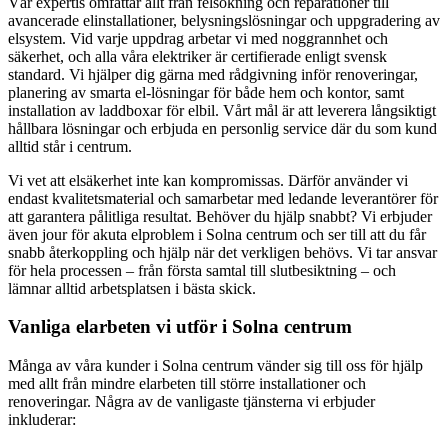
Vår expertis omfattar allt från felsökning och reparationer till
avancerade elinstallationer, belysningslösningar och uppgradering av
elsystem. Vid varje uppdrag arbetar vi med noggrannhet och
säkerhet, och alla våra elektriker är certifierade enligt svensk
standard. Vi hjälper dig gärna med rådgivning inför renoveringar,
planering av smarta el-lösningar för både hem och kontor, samt
installation av laddboxar för elbil. Vårt mål är att leverera långsiktigt
hållbara lösningar och erbjuda en personlig service där du som kund
alltid står i centrum.
Vi vet att elsäkerhet inte kan kompromissas. Därför använder vi
endast kvalitetsmaterial och samarbetar med ledande leverantörer för
att garantera pålitliga resultat. Behöver du hjälp snabbt? Vi erbjuder
även jour för akuta elproblem i Solna centrum och ser till att du får
snabb återkoppling och hjälp när det verkligen behövs. Vi tar ansvar
för hela processen – från första samtal till slutbesiktning – och
lämnar alltid arbetsplatsen i bästa skick.
Vanliga elarbeten vi utför i Solna centrum
Många av våra kunder i Solna centrum vänder sig till oss för hjälp
med allt från mindre elarbeten till större installationer och
renoveringar. Några av de vanligaste tjänsterna vi erbjuder
inkluderar: