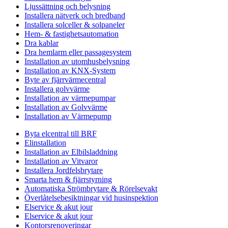
Ljussättning och belysning
Installera nätverk och bredband
Installera solceller & solpaneler
Hem- & fastighetsautomation
Dra kablar
Dra hemlarm eller passagesystem
Installation av utomhusbelysning
Installation av KNX-System
Byte av fjärrvärmecentral
Installera golvvärme
Installation av värmepumpar
Installation av Golvvärme
Installation av Värmepump
Byta elcentral till BRF
Elinstallation
Installation av Elbilsladdning
Installation av Vitvaror
Installera Jordfelsbrytare
Smarta hem & fjärrstyrning
Automatiska Strömbrytare & Rörelsevakt
Överlåtelsebesiktningar vid husinspektion
Elservice & akut jour
Elservice & akut jour
Kontorsrenoveringar