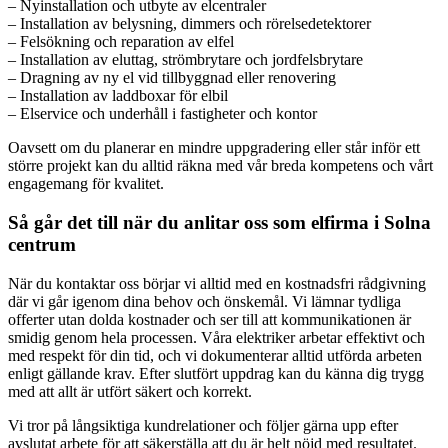
– Nyinstallation och utbyte av elcentraler
– Installation av belysning, dimmers och rörelsedetektorer
– Felsökning och reparation av elfel
– Installation av eluttag, strömbrytare och jordfelsbrytare
– Dragning av ny el vid tillbyggnad eller renovering
– Installation av laddboxar för elbil
– Elservice och underhåll i fastigheter och kontor
Oavsett om du planerar en mindre uppgradering eller står inför ett
större projekt kan du alltid räkna med vår breda kompetens och vårt
engagemang för kvalitet.
Så går det till när du anlitar oss som elfirma i Solna
centrum
När du kontaktar oss börjar vi alltid med en kostnadsfri rådgivning
där vi går igenom dina behov och önskemål. Vi lämnar tydliga
offerter utan dolda kostnader och ser till att kommunikationen är
smidig genom hela processen. Våra elektriker arbetar effektivt och
med respekt för din tid, och vi dokumenterar alltid utförda arbeten
enligt gällande krav. Efter slutfört uppdrag kan du känna dig trygg
med att allt är utfört säkert och korrekt.
Vi tror på långsiktiga kundrelationer och följer gärna upp efter
avslutat arbete för att säkerställa att du är helt nöjd med resultatet.