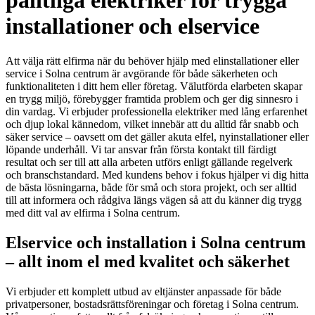
pålitliga elektriker för trygga
installationer och elservice
Att välja rätt elfirma när du behöver hjälp med elinstallationer eller
service i Solna centrum är avgörande för både säkerheten och
funktionaliteten i ditt hem eller företag. Välutförda elarbeten skapar
en trygg miljö, förebygger framtida problem och ger dig sinnesro i
din vardag. Vi erbjuder professionella elektriker med lång erfarenhet
och djup lokal kännedom, vilket innebär att du alltid får snabb och
säker service – oavsett om det gäller akuta elfel, nyinstallationer eller
löpande underhåll. Vi tar ansvar från första kontakt till färdigt
resultat och ser till att alla arbeten utförs enligt gällande regelverk
och branschstandard. Med kundens behov i fokus hjälper vi dig hitta
de bästa lösningarna, både för små och stora projekt, och ser alltid
till att informera och rådgiva längs vägen så att du känner dig trygg
med ditt val av elfirma i Solna centrum.
Elservice och installation i Solna centrum
– allt inom el med kvalitet och säkerhet
Vi erbjuder ett komplett utbud av eltjänster anpassade för både
privatpersoner, bostadsrättsföreningar och företag i Solna centrum.