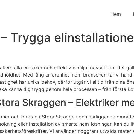
Hem
– Trygga elinstallation
 säkerställa en säker och effektiv elmiljö, oavsett om det gä
dnöjdhet. Med lång erfarenhet inom branschen tar vi hand o
fastighet har unika behov, därför utgår vi alltid från dina ö
a känna dig trygg genom hela processen – från första kontak
i Stora Skraggen – Elektriker
personer och företag i Stora Skraggen och närliggande områ
ökning eller installation av smarta hem-lösningar, kan du lit
h säkerhetsföreskrifter. Vi använder noggrant utvalda materi