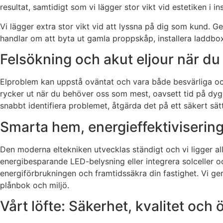
resultat, samtidigt som vi lägger stor vikt vid estetiken i in
Vi lägger extra stor vikt vid att lyssna på dig som kund. 
handlar om att byta ut gamla proppskåp, installera laddbox fö
Felsökning och akut eljour när d
Elproblem kan uppstå oväntat och vara både besvärliga och 
rycker ut när du behöver oss som mest, oavsett tid på dygnet
snabbt identifiera problemet, åtgärda det på ett säkert sät
Smarta hem, energieffektiviserin
Den moderna eltekniken utvecklas ständigt och vi ligger allt
energibesparande LED-belysning eller integrera solceller o
energiförbrukningen och framtidssäkra din fastighet. Vi ger
plånbok och miljö.
Vårt löfte: Säkerhet, kvalitet och