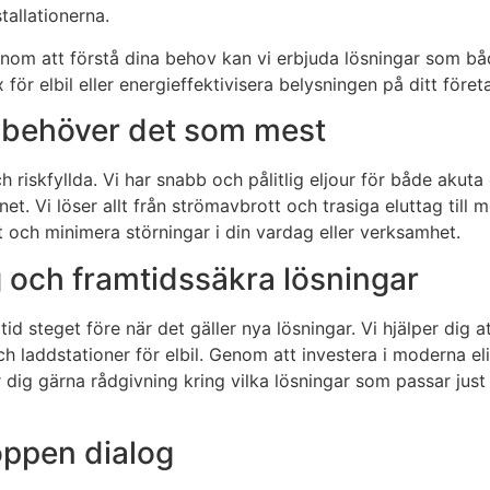
stallationerna.
Genom att förstå dina behov kan vi erbjuda lösningar som b
r elbil eller energieffektivisera belysningen på ditt företag,
u behöver det som mest
riskfyllda. Vi har snabb och pålitlig eljour för både akuta
. Vi löser allt från strömavbrott och trasiga eluttag till me
t och minimera störningar i din vardag eller verksamhet.
g och framtidssäkra lösningar
id steget före när det gäller nya lösningar. Vi hjälper dig 
ch laddstationer för elbil. Genom att investera i moderna e
 dig gärna rådgivning kring vilka lösningar som passar just
 öppen dialog