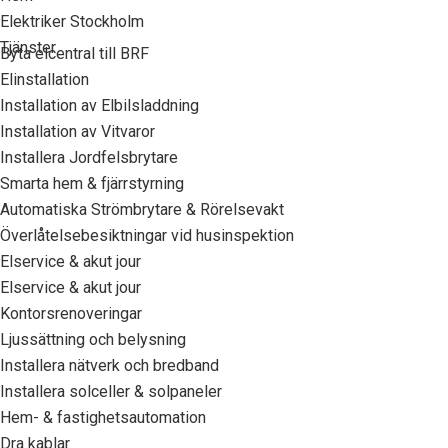
Elektriker Stockholm
Tjänster
Byta elcentral till BRF
Elinstallation
Installation av Elbilsladdning
Installation av Vitvaror
Installera Jordfelsbrytare
Smarta hem & fjärrstyrning
Automatiska Strömbrytare & Rörelsevakt
Överlåtelsebesiktningar vid husinspektion
Elservice & akut jour
Elservice & akut jour
Kontorsrenoveringar
Ljussättning och belysning
Installera nätverk och bredband
Installera solceller & solpaneler
Hem- & fastighetsautomation
Dra kablar