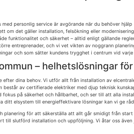
 med personlig service är avgörande när du behöver hjälp m
 om det gäller installation, felsökning eller modernisering
e funktionalitet och säkerhet – alltid enligt gällande regle
större entreprenader, och vi vet vikten av noggrann planeri
ttningar och som sätter kundens trygghet i centrum vid varj
 kommun – helhetslösningar för
efter dina behov. Vi utför allt från installation av elcentral
m består av certifierade elektriker med djup teknisk kunskap
d fokus på säkerhet och hållbarhet, och ser till att alla ins
ra ditt elsystem till energieffektivare lösningar kan vi ge r
h planering för att säkerställa att allt går smidigt från star
t till slutförd installation och uppföljning. Vi åtar oss äve