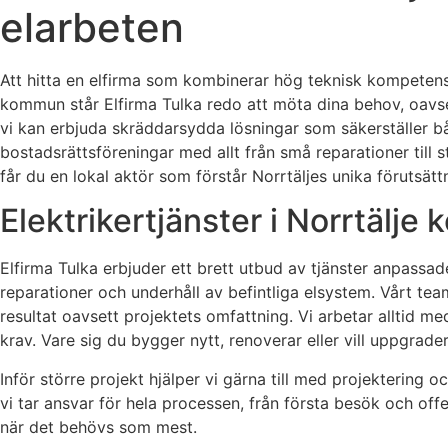
elarbeten
Att hitta en elfirma som kombinerar hög teknisk kompetens
kommun står Elfirma Tulka redo att möta dina behov, oavsett
vi kan erbjuda skräddarsydda lösningar som säkerställer båd
bostadsrättsföreningar med allt från små reparationer till 
får du en lokal aktör som förstår Norrtäljes unika förutsä
Elektrikertjänster i Norrtälje
Elfirma Tulka erbjuder ett brett utbud av tjänster anpassade 
reparationer och underhåll av befintliga elsystem. Vårt tea
resultat oavsett projektets omfattning. Vi arbetar alltid me
krav. Vare sig du bygger nytt, renoverar eller vill uppgrade
Inför större projekt hjälper vi gärna till med projektering oc
vi tar ansvar för hela processen, från första besök och offer
när det behövs som mest.