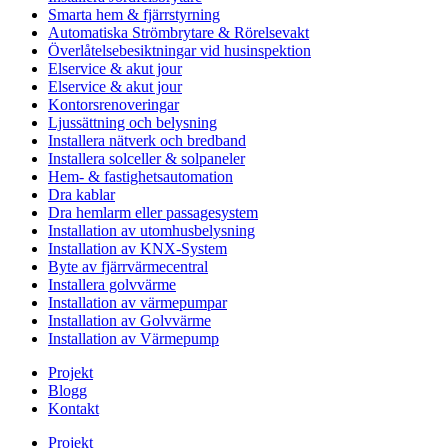
Smarta hem & fjärrstyrning
Automatiska Strömbrytare & Rörelsevakt
Överlåtelsebesiktningar vid husinspektion
Elservice & akut jour
Elservice & akut jour
Kontorsrenoveringar
Ljussättning och belysning
Installera nätverk och bredband
Installera solceller & solpaneler
Hem- & fastighetsautomation
Dra kablar
Dra hemlarm eller passagesystem
Installation av utomhusbelysning
Installation av KNX-System
Byte av fjärrvärmecentral
Installera golvvärme
Installation av värmepumpar
Installation av Golvvärme
Installation av Värmepump
Projekt
Blogg
Kontakt
Projekt