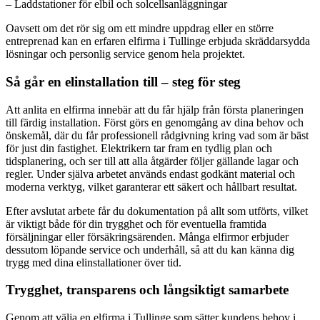
– Laddstationer för elbil och solcellsanläggningar
Oavsett om det rör sig om ett mindre uppdrag eller en större
entreprenad kan en erfaren elfirma i Tullinge erbjuda skräddarsydda
lösningar och personlig service genom hela projektet.
Så går en elinstallation till – steg för steg
Att anlita en elfirma innebär att du får hjälp från första planeringen
till färdig installation. Först görs en genomgång av dina behov och
önskemål, där du får professionell rådgivning kring vad som är bäst
för just din fastighet. Elektrikern tar fram en tydlig plan och
tidsplanering, och ser till att alla åtgärder följer gällande lagar och
regler. Under själva arbetet används endast godkänt material och
moderna verktyg, vilket garanterar ett säkert och hållbart resultat.
Efter avslutat arbete får du dokumentation på allt som utförts, vilket
är viktigt både för din trygghet och för eventuella framtida
försäljningar eller försäkringsärenden. Många elfirmor erbjuder
dessutom löpande service och underhåll, så att du kan känna dig
trygg med dina elinstallationer över tid.
Trygghet, transparens och långsiktigt samarbete
Genom att välja en elfirma i Tullinge som sätter kundens behov i