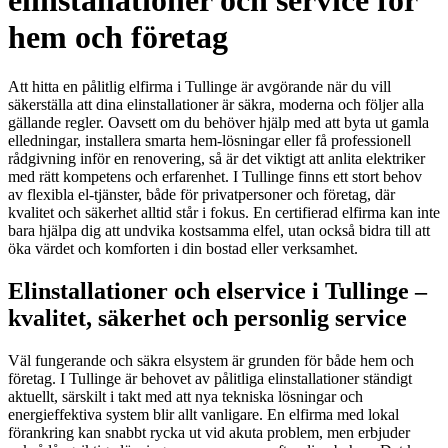
elinstallationer och service för
hem och företag
Att hitta en pålitlig elfirma i Tullinge är avgörande när du vill
säkerställa att dina elinstallationer är säkra, moderna och följer alla
gällande regler. Oavsett om du behöver hjälp med att byta ut gamla
elledningar, installera smarta hem-lösningar eller få professionell
rådgivning inför en renovering, så är det viktigt att anlita elektriker
med rätt kompetens och erfarenhet. I Tullinge finns ett stort behov
av flexibla el-tjänster, både för privatpersoner och företag, där
kvalitet och säkerhet alltid står i fokus. En certifierad elfirma kan inte
bara hjälpa dig att undvika kostsamma elfel, utan också bidra till att
öka värdet och komforten i din bostad eller verksamhet.
Elinstallationer och elservice i Tullinge –
kvalitet, säkerhet och personlig service
Väl fungerande och säkra elsystem är grunden för både hem och
företag. I Tullinge är behovet av pålitliga elinstallationer ständigt
aktuellt, särskilt i takt med att nya tekniska lösningar och
energieffektiva system blir allt vanligare. En elfirma med lokal
förankring kan snabbt rycka ut vid akuta problem, men erbjuder