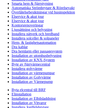
Smarta hem & fjärrstyrning
Automatiska Strömbrytare & Rörelsevakt
Överlåtelsebesiktningar vid husinspektion
Elservice & akut jour
Elservice & akut jour
Kontorsrenoveringar
Ljussättning och belysning
Installera nätverk och bredband
Installera solceller & solpaneler
Hem- & fastighetsautomation
Dra kablar
Dra hemlarm eller passagesystem
Installation av utomhusbelysning
Installation av KNX-System
Byte av fjärrvärmecentral
Installera golvvärme
Installation av värmepumpar
Installation av Golvvärme
Installation av Värmepump
Byta elcentral till BRF
Elinstallation
Installation av Elbilsladdning
Installation av Vitvaror
Installera Jordfelsbrytare