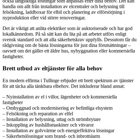
också långsiktiga lösningar som anpassas efter dina behov. Det kan
handla om allt från installation av elcentraler och belysning till
felsökning, laddboxar för elbil och planering av elförsörjning i
nyproduktion eller vid större renoveringar.
Det är viktigt att anlita elektriker som är auktoriserade och har god
lokalkännedom. På så sätt kan du lita på att arbetet utförs enligt
svensk standard och att alla säkerhetskrav uppfylls. Dessutom får du
rådgivning om de bästa lösningarna för just dina förutsättningar –
oavsett om det gäller ett äldre hus, nybyggnation eller kommersiella
fastigheter.
Brett utbud av eltjänster för alla behov
En modern elfirma i Tullinge erbjuder ett brett spektrum av tjänster
för att täcka alla tänkbara elbehov. Det inkluderar bland annat:
– Nyinstallation av el i villor, lägenheter och kommersiella
fastigheter
– Ombyggnad och modernisering av befintliga elsystem
– Felsökning och reparation av elfel
– Installation av belysning, uttag och strömbrytare
– Inkoppling av hushållsmaskiner och vitvaror
– Installation av golvvärme och energieffektiva lösningar
– Säkerhetslösningar som brand- och inbrottslarm