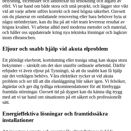
belysning, elcentraler och laddboxar till felsökning och åtgärd av
elfel. Vi tar hand om både stora och små projekt, och lägger stor vikt
vid att varje arbete utförs korrekt och med högsta säkerhet. Oavsett
om du planerar en omfattande renovering eller bara behöver byta ut
några strömbrytare, kan du lita på att vårt team levererar resultat av
högsta kvalitet. Vi arbetar alltid med moderna metoder och material,
och håller oss uppdaterade kring nya tekniska lösningar och lagkrav
inom elbranschen.
Eljour och snabb hjälp vid akuta elproblem
Ett plötsligt elavbrott, kortslutning eller trasiga uttag kan skapa stora
bekymmer – särskilt om det sker utanför ordinarie arbetstid. Därför
erbjuder vi även eljour på Tynningö, så att du snabbt kan få hjälp
när det verkligen behövs. Våra elektriker rycker ut vid akuta
problem och ser till att din elanläggning blir säker igen. Vi felsöker,
åtgärdar och ger dig tydliga rekommendationer för att förebygga
framtida störningar. Oavsett tid på dygnet kan du känna dig trygg
med att vi tar hand om situationen på ett säkert och professionellt
sätt.
Energieffektiva lösningar och framtidssäkra
installationer