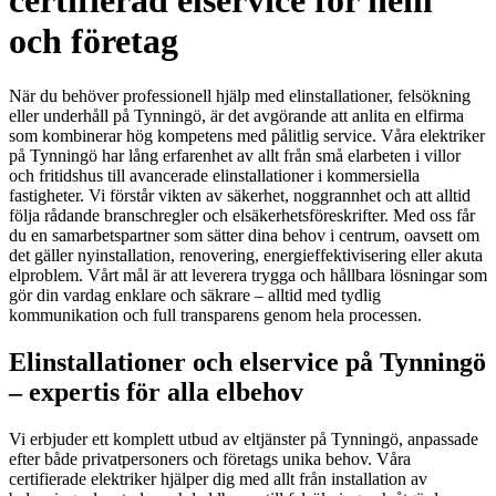
certifierad elservice för hem
och företag
När du behöver professionell hjälp med elinstallationer, felsökning
eller underhåll på Tynningö, är det avgörande att anlita en elfirma
som kombinerar hög kompetens med pålitlig service. Våra elektriker
på Tynningö har lång erfarenhet av allt från små elarbeten i villor
och fritidshus till avancerade elinstallationer i kommersiella
fastigheter. Vi förstår vikten av säkerhet, noggrannhet och att alltid
följa rådande branschregler och elsäkerhetsföreskrifter. Med oss får
du en samarbetspartner som sätter dina behov i centrum, oavsett om
det gäller nyinstallation, renovering, energieffektivisering eller akuta
elproblem. Vårt mål är att leverera trygga och hållbara lösningar som
gör din vardag enklare och säkrare – alltid med tydlig
kommunikation och full transparens genom hela processen.
Elinstallationer och elservice på Tynningö
– expertis för alla elbehov
Vi erbjuder ett komplett utbud av eltjänster på Tynningö, anpassade
efter både privatpersoners och företags unika behov. Våra
certifierade elektriker hjälper dig med allt från installation av