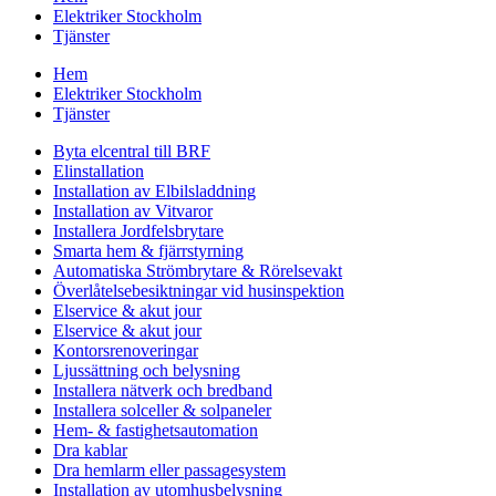
Elektriker Stockholm
Tjänster
Hem
Elektriker Stockholm
Tjänster
Byta elcentral till BRF
Elinstallation
Installation av Elbilsladdning
Installation av Vitvaror
Installera Jordfelsbrytare
Smarta hem & fjärrstyrning
Automatiska Strömbrytare & Rörelsevakt
Överlåtelsebesiktningar vid husinspektion
Elservice & akut jour
Elservice & akut jour
Kontorsrenoveringar
Ljussättning och belysning
Installera nätverk och bredband
Installera solceller & solpaneler
Hem- & fastighetsautomation
Dra kablar
Dra hemlarm eller passagesystem
Installation av utomhusbelysning