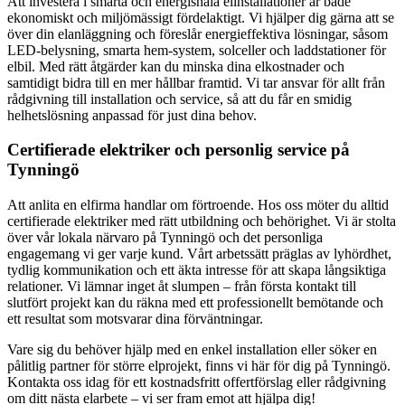
Att investera i smarta och energisnåla elinstallationer är både
ekonomiskt och miljömässigt fördelaktigt. Vi hjälper dig gärna att se
över din elanläggning och föreslår energieffektiva lösningar, såsom
LED-belysning, smarta hem-system, solceller och laddstationer för
elbil. Med rätt åtgärder kan du minska dina elkostnader och
samtidigt bidra till en mer hållbar framtid. Vi tar ansvar för allt från
rådgivning till installation och service, så att du får en smidig
helhetslösning anpassad för just dina behov.
Certifierade elektriker och personlig service på
Tynningö
Att anlita en elfirma handlar om förtroende. Hos oss möter du alltid
certifierade elektriker med rätt utbildning och behörighet. Vi är stolta
över vår lokala närvaro på Tynningö och det personliga
engagemang vi ger varje kund. Vårt arbetssätt präglas av lyhördhet,
tydlig kommunikation och ett äkta intresse för att skapa långsiktiga
relationer. Vi lämnar inget åt slumpen – från första kontakt till
slutfört projekt kan du räkna med ett professionellt bemötande och
ett resultat som motsvarar dina förväntningar.
Vare sig du behöver hjälp med en enkel installation eller söker en
pålitlig partner för större elprojekt, finns vi här för dig på Tynningö.
Kontakta oss idag för ett kostnadsfritt offertförslag eller rådgivning
om ditt nästa elarbete – vi ser fram emot att hjälpa dig!