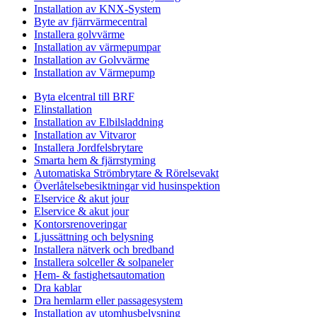
Installation av KNX-System
Byte av fjärrvärmecentral
Installera golvvärme
Installation av värmepumpar
Installation av Golvvärme
Installation av Värmepump
Byta elcentral till BRF
Elinstallation
Installation av Elbilsladdning
Installation av Vitvaror
Installera Jordfelsbrytare
Smarta hem & fjärrstyrning
Automatiska Strömbrytare & Rörelsevakt
Överlåtelsebesiktningar vid husinspektion
Elservice & akut jour
Elservice & akut jour
Kontorsrenoveringar
Ljussättning och belysning
Installera nätverk och bredband
Installera solceller & solpaneler
Hem- & fastighetsautomation
Dra kablar
Dra hemlarm eller passagesystem
Installation av utomhusbelysning