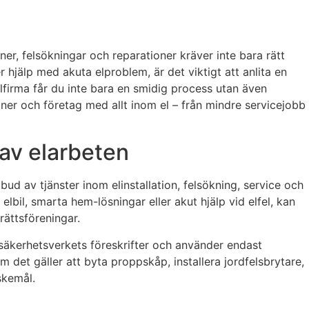
oner, felsökningar och reparationer kräver inte bara rätt
jälp med akuta elproblem, är det viktigt att anlita en
elfirma får du inte bara en smidig process utan även
rsoner och företag med allt inom el – från mindre servicejobb
r av elarbeten
tbud av tjänster inom elinstallation, felsökning, service och
lbil, smarta hem-lösningar eller akut hjälp vid elfel, kan
rättsföreningar.
Elsäkerhetsverkets föreskrifter och använder endast
 det gäller att byta proppskåp, installera jordfelsbrytare,
skemål.