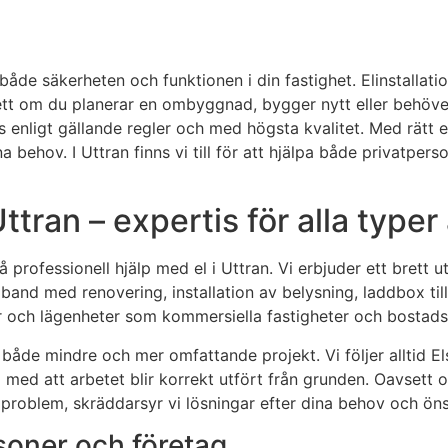
 både säkerheten och funktionen i din fastighet. Elinstallati
 om du planerar en ombyggnad, bygger nytt eller behöver h
s enligt gällande regler och med högsta kvalitet. Med rätt 
na behov. I Uttran finns vi till för att hjälpa både privatpe
Uttran – expertis för alla type
 professionell hjälp med el i Uttran. Vi erbjuder ett brett u
nd med renovering, installation av belysning, laddbox till e
lor och lägenheter som kommersiella fastigheter och bostads
v både mindre och mer omfattande projekt. Vi följer alltid 
ed att arbetet blir korrekt utfört från grunden. Oavsett om
elproblem, skräddarsyr vi lösningar efter dina behov och ön
rsoner och företag