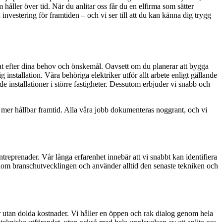
m håller över tid. När du anlitar oss får du en elfirma som sätter
investering för framtiden – och vi ser till att du kan känna dig trygg
sat efter dina behov och önskemål. Oavsett om du planerar att bygga
ig installation. Våra behöriga elektriker utför allt arbete enligt gällande
e installationer i större fastigheter. Dessutom erbjuder vi snabb och
 mer hållbar framtid. Alla våra jobb dokumenteras noggrant, och vi
treprenader. Vår långa erfarenhet innebär att vi snabbt kan identifiera
e inom branschutvecklingen och använder alltid den senaste tekniken och
ter utan dolda kostnader. Vi håller en öppen och rak dialog genom hela