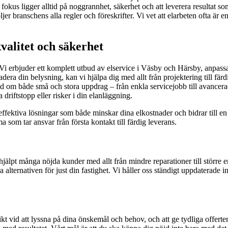
 fokus ligger alltid på noggrannhet, säkerhet och att leverera resultat so
 branschens alla regler och föreskrifter. Vi vet att elarbeten ofta är en 
valitet och säkerhet
. Vi erbjuder ett komplett utbud av elservice i Väsby och Härsby, anpas
radera din belysning, kan vi hjälpa dig med allt från projektering till färd
nd om både små och stora uppdrag – från enkla servicejobb till avancerad
driftstopp eller risker i din elanläggning.
ffektiva lösningar som både minskar dina elkostnader och bidrar till en
ma som tar ansvar från första kontakt till färdig leverans.
lpt många nöjda kunder med allt från mindre reparationer till större en
a alternativen för just din fastighet. Vi håller oss ständigt uppdaterad
 vikt vid att lyssna på dina önskemål och behov, och att ge tydliga offer