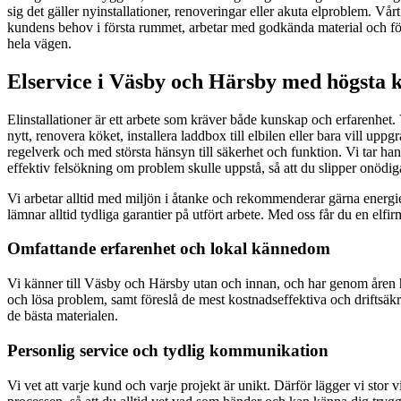
sig det gäller nyinstallationer, renoveringar eller akuta elproblem. Vårt
kundens behov i första rummet, arbetar med godkända material och följer
hela vägen.
Elservice i Väsby och Härsby med högsta k
Elinstallationer är ett arbete som kräver både kunskap och erfarenhet
nytt, renovera köket, installera laddbox till elbilen eller bara vill uppg
regelverk och med största hänsyn till säkerhet och funktion. Vi tar ha
effektiv felsökning om problem skulle uppstå, så att du slipper onödiga 
Vi arbetar alltid med miljön i åtanke och rekommenderar gärna energie
lämnar alltid tydliga garantier på utfört arbete. Med oss får du en elfir
Omfattande erfarenhet och lokal kännedom
Vi känner till Väsby och Härsby utan och innan, och har genom åren hjä
och lösa problem, samt föreslå de mest kostnadseffektiva och driftsäkr
de bästa materialen.
Personlig service och tydlig kommunikation
Vi vet att varje kund och varje projekt är unikt. Därför lägger vi stor