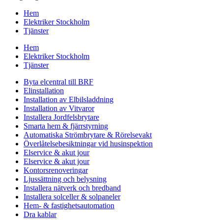
Hem
Elektriker Stockholm
Tjänster
Hem
Elektriker Stockholm
Tjänster
Byta elcentral till BRF
Elinstallation
Installation av Elbilsladdning
Installation av Vitvaror
Installera Jordfelsbrytare
Smarta hem & fjärrstyrning
Automatiska Strömbrytare & Rörelsevakt
Överlåtelsebesiktningar vid husinspektion
Elservice & akut jour
Elservice & akut jour
Kontorsrenoveringar
Ljussättning och belysning
Installera nätverk och bredband
Installera solceller & solpaneler
Hem- & fastighetsautomation
Dra kablar