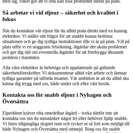
med sig, vilket gör att vi ofta kan lösa problemet direkt på plats.
Så arbetar vi vid eljour – säkerhet och kvalitet i
fokus
När du kontaktar vår eljour får du alltid prata direkt med en kunnig
elektriker. Vi ställer rätt frågor för att snabbt kunna bedöma
situationen och ge dig tydliga instruktioner tills vi är på plats. Väl på
plats utför vi en noggrann felsökning, åtgärdar det akuta problemet
och ger dig råd om eventuella åtgärder för att förebygga liknande
problem i framtiden.
Alla våra elektriker är behöriga och uppdaterade på gällande
säkerhetsföreskrifter. Vi dokumenterar alltid vårt arbete och lämnar
tydliga garantier på utförda insatser. Vår ambition är att du alltid ska
känna dig trygg med oss, både under och efter vårt besök.
Kontakta oss för snabb eljour i Nyhagen och
Översättra
Elproblem kräver ofta omedelbar åtgärd – tveka därför inte att
kontakta oss om du misstänker något fel eller behöver hjälp snabbt.
Vi finns tillgängliga dygnet runt och rycker ut så fort som möjligt till
både Nyhagen och Översättra med omnejd. Ring oss för snabb