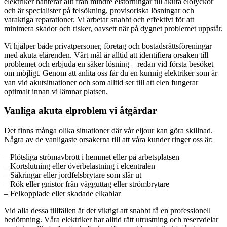
elektriker hanterar allt från mindre elstörningar till akuta elolyckor
och är specialister på felsökning, provisoriska lösningar och
varaktiga reparationer. Vi arbetar snabbt och effektivt för att
minimera skador och risker, oavsett när på dygnet problemet uppstår.
Vi hjälper både privatpersoner, företag och bostadsrättsföreningar
med akuta elärenden. Vårt mål är alltid att identifiera orsaken till
problemet och erbjuda en säker lösning – redan vid första besöket
om möjligt. Genom att anlita oss får du en kunnig elektriker som är
van vid akutsituationer och som alltid ser till att elen fungerar
optimalt innan vi lämnar platsen.
Vanliga akuta elproblem vi åtgärdar
Det finns många olika situationer där vår eljour kan göra skillnad.
Några av de vanligaste orsakerna till att våra kunder ringer oss är:
– Plötsliga strömavbrott i hemmet eller på arbetsplatsen
– Kortslutning eller överbelastning i elcentralen
– Säkringar eller jordfelsbrytare som slår ut
– Rök eller gnistor från vägguttag eller strömbrytare
– Felkopplade eller skadade elkablar
Vid alla dessa tillfällen är det viktigt att snabbt få en professionell
bedömning. Våra elektriker har alltid rätt utrustning och reservdelar