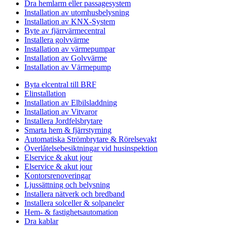
Dra hemlarm eller passagesystem
Installation av utomhusbelysning
Installation av KNX-System
Byte av fjärrvärmecentral
Installera golvvärme
Installation av värmepumpar
Installation av Golvvärme
Installation av Värmepump
Byta elcentral till BRF
Elinstallation
Installation av Elbilsladdning
Installation av Vitvaror
Installera Jordfelsbrytare
Smarta hem & fjärrstyrning
Automatiska Strömbrytare & Rörelsevakt
Överlåtelsebesiktningar vid husinspektion
Elservice & akut jour
Elservice & akut jour
Kontorsrenoveringar
Ljussättning och belysning
Installera nätverk och bredband
Installera solceller & solpaneler
Hem- & fastighetsautomation
Dra kablar