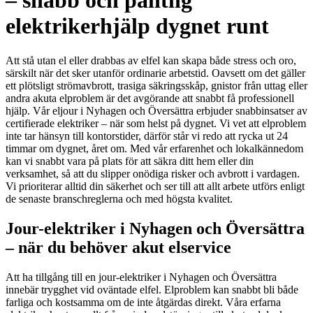
– snabb och pålitlig
elektrikerhjälp dygnet runt
Att stå utan el eller drabbas av elfel kan skapa både stress och oro,
särskilt när det sker utanför ordinarie arbetstid. Oavsett om det gäller
ett plötsligt strömavbrott, trasiga säkringsskåp, gnistor från uttag eller
andra akuta elproblem är det avgörande att snabbt få professionell
hjälp. Vår eljour i Nyhagen och Översättra erbjuder snabbinsatser av
certifierade elektriker – när som helst på dygnet. Vi vet att elproblem
inte tar hänsyn till kontorstider, därför står vi redo att rycka ut 24
timmar om dygnet, året om. Med vår erfarenhet och lokalkännedom
kan vi snabbt vara på plats för att säkra ditt hem eller din
verksamhet, så att du slipper onödiga risker och avbrott i vardagen.
Vi prioriterar alltid din säkerhet och ser till att allt arbete utförs enligt
de senaste branschreglerna och med högsta kvalitet.
Jour-elektriker i Nyhagen och Översättra
– när du behöver akut elservice
Att ha tillgång till en jour-elektriker i Nyhagen och Översättra
innebär trygghet vid oväntade elfel. Elproblem kan snabbt bli både
farliga och kostsamma om de inte åtgärdas direkt. Våra erfarna