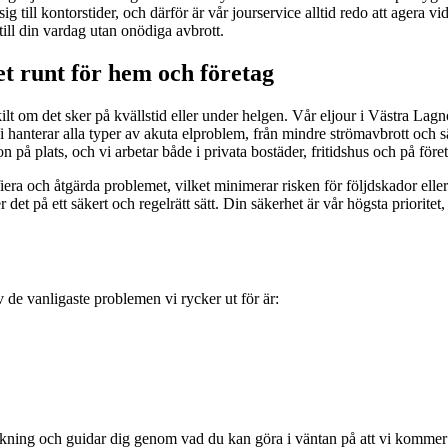
ig till kontorstider, och därför är vår jourservice alltid redo att agera v
 till din vardag utan onödiga avbrott.
et runt för hem och företag
skilt om det sker på kvällstid eller under helgen. Vår eljour i Västra Lag
Vi hanterar alla typer av akuta elproblem, från mindre strömavbrott och 
n på plats, och vi arbetar både i privata bostäder, fritidshus och på före
iera och åtgärda problemet, vilket minimerar risken för följdskador eller
et på ett säkert och regelrätt sätt. Din säkerhet är vår högsta prioritet, oc
 de vanligaste problemen vi rycker ut för är:
sökning och guidar dig genom vad du kan göra i väntan på att vi kommer