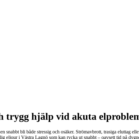
h trygg hjälp vid akuta elproble
nen snabbt bli både stressig och osäker. Strömavbrott, trasiga eluttag e
g eljour i Västra Lagnö som kan rycka ut snabbt – oavsett tid på dygnet.