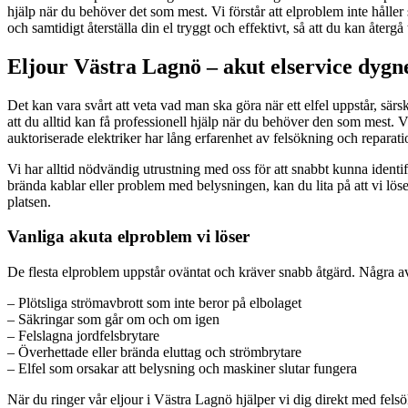
hjälp när du behöver det som mest. Vi förstår att elproblem inte håller s
och samtidigt återställa din el tryggt och effektivt, så att du kan återgå
Eljour Västra Lagnö – akut elservice dygn
Det kan vara svårt att veta vad man ska göra när ett elfel uppstår, sär
att du alltid kan få professionell hjälp när du behöver den som mest. 
auktoriserade elektriker har lång erfarenhet av felsökning och reparatio
Vi har alltid nödvändig utrustning med oss för att snabbt kunna identif
brända kablar eller problem med belysningen, kan du lita på att vi löser d
platsen.
Vanliga akuta elproblem vi löser
De flesta elproblem uppstår oväntat och kräver snabb åtgärd. Några av
– Plötsliga strömavbrott som inte beror på elbolaget
– Säkringar som går om och om igen
– Felslagna jordfelsbrytare
– Överhettade eller brända eluttag och strömbrytare
– Elfel som orsakar att belysning och maskiner slutar fungera
När du ringer vår eljour i Västra Lagnö hjälper vi dig direkt med fel