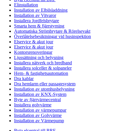
Elinstallation
Installation av Elbilsladdning
Installation av Vitvaror
Installera Jordfelsbrytare
Smarta hem & fjärrstyrning
Automatiska Strömbrytare & Rörelsevakt
Överlåtelsebesiktningar vid husinspektion
Elservice & akut jour
Elservice & akut jour
Kontorsrenoveringar
Ljussättning och belysning
Installera nätverk och bredband
Installera solceller & solpaneler
Hem- & fastighetsautomation
Dra kablar
Dra hemlarm eller passagesystem
Installation av utomhusbelysning
Installation av KNX-System
Byte av fjärrvärmecentral
Installera golvvärme
Installation av värmepumpar
Installation av Golvvärme
Installation av Värmepump
Byta elcentral till BRF