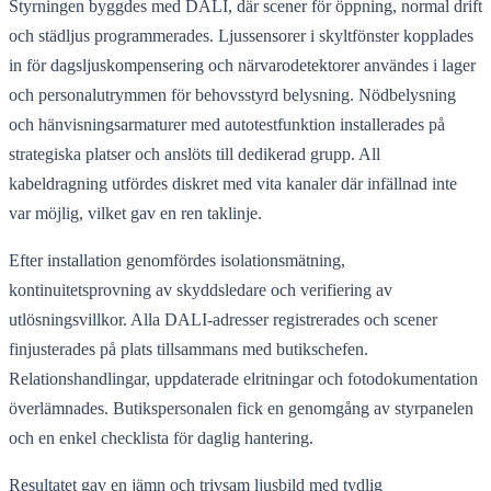
Styrningen byggdes med DALI, där scener för öppning, normal drift
och städljus programmerades. Ljussensorer i skyltfönster kopplades
in för dagsljuskompensering och närvarodetektorer användes i lager
och personalutrymmen för behovsstyrd belysning. Nödbelysning
och hänvisningsarmaturer med autotestfunktion installerades på
strategiska platser och anslöts till dedikerad grupp. All
kabeldragning utfördes diskret med vita kanaler där infällnad inte
var möjlig, vilket gav en ren taklinje.
Efter installation genomfördes isolationsmätning,
kontinuitetsprovning av skyddsledare och verifiering av
utlösningsvillkor. Alla DALI‑adresser registrerades och scener
finjusterades på plats tillsammans med butikschefen.
Relationshandlingar, uppdaterade elritningar och fotodokumentation
överlämnades. Butikspersonalen fick en genomgång av styrpanelen
och en enkel checklista för daglig hantering.
Resultatet gav en jämn och trivsam ljusbild med tydlig