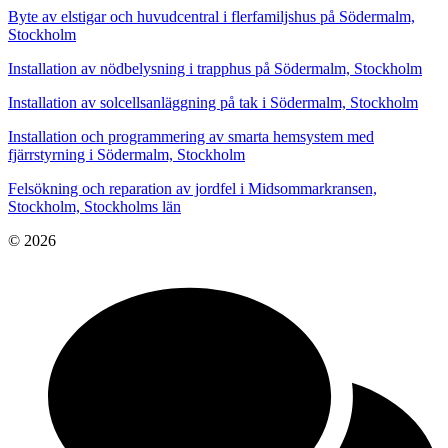
Byte av elstigar och huvudcentral i flerfamiljshus på Södermalm,
Stockholm
Installation av nödbelysning i trapphus på Södermalm, Stockholm
Installation av solcellsanläggning på tak i Södermalm, Stockholm
Installation och programmering av smarta hemsystem med
fjärrstyrning i Södermalm, Stockholm
Felsökning och reparation av jordfel i Midsommarkransen,
Stockholm, Stockholms län
© 2026