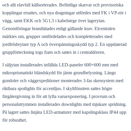
och allt elavfall källsorterades. Befintliga skarvar och provisoriska
kopplingar ersattes, och nya dragningar utfördes med FK i VP‑rör i
vägg, samt EKK och 5G1,5 i kabelstege över lagerytan.
Genomföringar brandtätades enligt gällande krav. Elcentralen
märktes om, grupper omfördelades och kompletterades med
jordfelsbrytare typ A och överspänningsskydd typ 2. En uppdaterad
gruppförteckning togs fram och sattes in i centraldörren.
I säljytan installerades infällda LED‑paneler 600×600 mm med
mikroprismatiskt bländskydd för jämn grundbelysning. Längs
gondoler och väggexpeditioner monterades 3‑fas skensystem med
riktbara spotlights för accentljus. I skyltfönstren sattes högre
färgåtergivning in för att lyfta varuexponering. I provrum och
personalutrymmen installerades downlights med mjukare spridning.
På lagret sattes linjära LED‑armaturer med kapslingsklass IP44 upp
för robusthet.