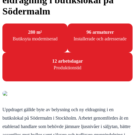
eldragning i butikslokal på
Södermalm
280 m²
96 armaturer
Butiksyta moderniserad
Installerade och adresserade
12 arbetsdagar
Produktionstid
Uppdraget gällde byte av belysning och ny eldragning i en
butikslokal på Södermalm i Stockholm. Arbetet genomfördes åt en
etablerad handlare som behövde jämnare ljusnivåer i säljytan, bättre
accentljus mot hyllor samt säkrare och tydligare gruppindelning i