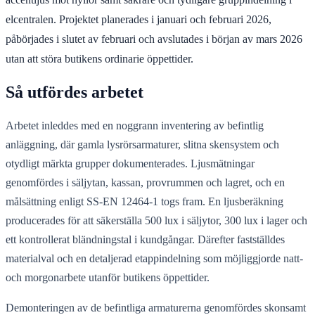
elcentralen. Projektet planerades i januari och februari 2026,
påbörjades i slutet av februari och avslutades i början av mars 2026
utan att störa butikens ordinarie öppettider.
Så utfördes arbetet
Arbetet inleddes med en noggrann inventering av befintlig
anläggning, där gamla lysrörsarmaturer, slitna skensystem och
otydligt märkta grupper dokumenterades. Ljusmätningar
genomfördes i säljytan, kassan, provrummen och lagret, och en
målsättning enligt SS‑EN 12464‑1 togs fram. En ljusberäkning
producerades för att säkerställa 500 lux i säljytor, 300 lux i lager och
ett kontrollerat bländningstal i kundgångar. Därefter fastställdes
materialval och en detaljerad etappindelning som möjliggjorde natt-
och morgonarbete utanför butikens öppettider.
Demonteringen av de befintliga armaturerna genomfördes skonsamt