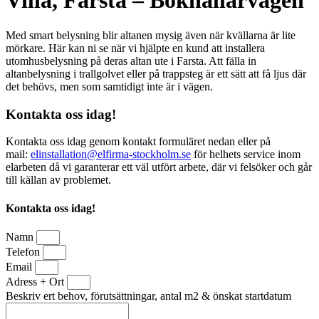
Villa, Farsta – Bokhållarvägen
Med smart belysning blir altanen mysig även när kvällarna är lite
mörkare. Här kan ni se när vi hjälpte en kund att installera
utomhusbelysning på deras altan ute i Farsta. Att fälla in
altanbelysning i trallgolvet eller på trappsteg är ett sätt att få ljus där
det behövs, men som samtidigt inte är i vägen.
Kontakta oss idag!
Kontakta oss idag genom kontakt formuläret nedan eller på
mail:
elinstallation@elfirma-stockholm.se
för helhets service inom
elarbeten då vi garanterar ett väl utfört arbete, där vi felsöker och går
till källan av problemet.
Kontakta oss idag!
Namn
Telefon
Email
Adress + Ort
Beskriv ert behov, förutsättningar, antal m2 & önskat startdatum