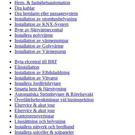
Hem- & fastighetsautomation
Dra kablar
Dra hemlarm eller passagesystem
Installation av utomhusbelysning
Installation av KNX-System
Byte av fjärrvärmecentral
Installera golvvärme
Installation av värmepumpar
Installation av Golvvärme
Installation av Värmepump
Byta elcentral till BRF
Elinstallation
Installation av Elbilsladdning
Installation av Vitvaror
Installera Jordfelsbrytare
Smarta hem & fjärrstyrning
Automatiska Strömbrytare & Rörelsevakt
Överlåtelsebesiktningar vid husinspektion
Elservice & akut jour
Elservice & akut jour
Kontorsrenoveringar
Ljussättning och belysning
Installera nätverk och bredband
Installera solceller & solpaneler