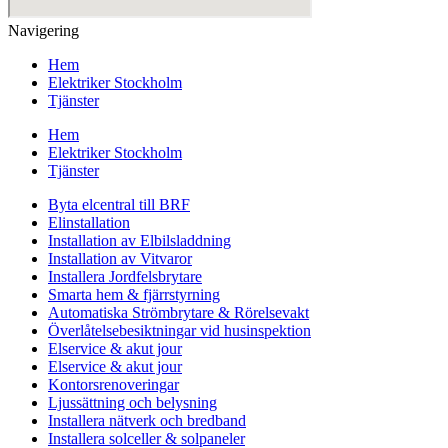
Navigering
Hem
Elektriker Stockholm
Tjänster
Hem
Elektriker Stockholm
Tjänster
Byta elcentral till BRF
Elinstallation
Installation av Elbilsladdning
Installation av Vitvaror
Installera Jordfelsbrytare
Smarta hem & fjärrstyrning
Automatiska Strömbrytare & Rörelsevakt
Överlåtelsebesiktningar vid husinspektion
Elservice & akut jour
Elservice & akut jour
Kontorsrenoveringar
Ljussättning och belysning
Installera nätverk och bredband
Installera solceller & solpaneler